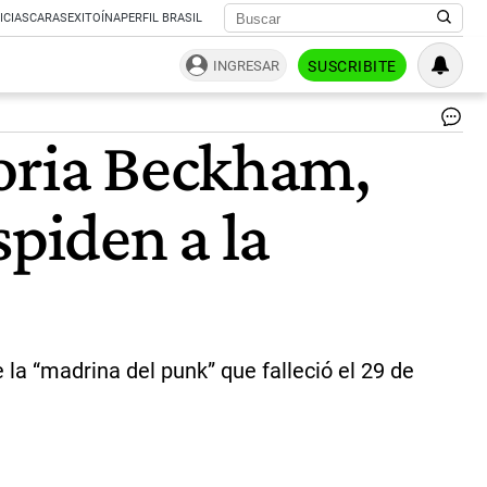
ICIAS
CARAS
EXITOÍNA
PERFIL BRASIL
INGRESAR
SUSCRIBITE
Vi
toria Beckham,
We
|
Ag
spiden a la
Af
e
In
Vi
We
la “madrina del punk” que falleció el 29 de