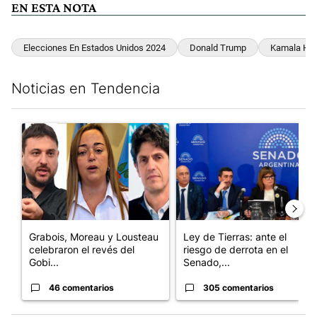
EN ESTA NOTA
Elecciones En Estados Unidos 2024
Donald Trump
Kamala Har
Noticias en Tendencia
Este listado muestra los artículos con más comentarios en los últim
Un artículo de tendencia con el título "Grabois, Moreau y Loust
Un artículo de tendencia con e
Grabois, Moreau y Lousteau
Ley de Tierras: ante el
celebraron el revés del
riesgo de derrota en el
Gobi...
Senado,...
46 comentarios
305 comentarios