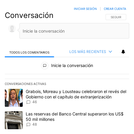
INICIAR SESIÓN
|
CREAR CUENTA
Conversación
SIGA ESTA CO
SEGUIR
LOS MÁS RECIENTES
TODOS LOS COMENTARIOS
Todos los comentarios
Inicie la conversación
CONVERSACIONES ACTIVAS
Este listado muestra los artículos con más comentarios en los últim
Un artículo de tendencia con el título "Grabois, Moreau y Lousteau
Grabois, Moreau y Lousteau celebraron el revés del
Gobierno con el capítulo de extranjerización
46
Un artículo de tendencia con el título "Las reservas del Banco Ce
Las reservas del Banco Central superaron los US$
50 mil millones
48