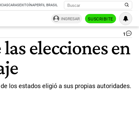
ICIAS
CARAS
EXITOÍNA
PERFIL BRASIL
INGRESAR
SUSCRIBITE
1
Lo
 las elecciones en
co
en
Bra
aje
|
AF
de los estados eligió a sus propias autoridades.