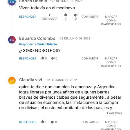
Enrico Udenio
22 DE JUNIO DE 2022
EU
Viven todavía en el medioevo.
1
RESPONDER
COMPARTIR
MARCAR
RESPUESTA
0
0
COMO
INAPROPIADO
Respuesta de Eduardo Colombo.
Eduardo Colombo
22 DE JUNIO DE 2022
EC
Responder a
Enrico Udenio
¿COMO NOSOTROS?
RESPONDER
0
0
COMPARTIR
MARCAR
COMO
INAPROPIADO
Comentario de Claudia vivi.
Claudia vivi
22 DE JUNIO DE 2022
CV
quien te dice que cumplen la amenaza y Argentina
logra librarse por unos añitos de algunes barras
braves de diversos clubes que seguramente , a pesar
de situación económica, las limitaciones a la compra
de divisas, el costo exhorbitante de los pasajes y
estadías en el exterior, etc etc, etc,
Leer mas
concurrirán,gastando todos los ahorros ganados con
RESPONDER
1
0
COMPARTIR
MARCAR
su esfuerzo, y/o conseguidos "milagrosamente", a
COMO
expresar su pasión futbolera...
INAPROPIADO