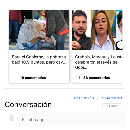
Este listado muestra los artículos con más comentarios en los últim
Un artículo de tendencia con el título "Para el Gobierno, la po
Un artículo de tendencia con e
Para el Gobierno, la pobreza
Grabois, Moreau y Lousteau
bajó 10,9 puntos, pero cay...
celebraron el revés del
Gobi...
19 comentarios
36 comentarios
INICIAR SESIÓN
|
CREAR CUENTA
Conversación
SIGA ESTA CO
SEGUIR