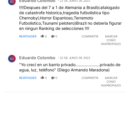
Eduardo Colombo
22 DE JUNIO DE 2022
EC
!!!!Despues del 7 a 1 de Alemania a Brasil(catalogado
de catastrofe historica,tragedia futbolistica tipo
Chernobyl,Horror Espantoso,Terremoto
Futbolistico,Tsunami pelotero)Brazil no deberia figurar
en ningun Ranking de selecciones !!!!
RESPONDER
0
0
COMPARTIR
MARCAR
COMO
INAPROPIADO
Comentario de Eduardo Colombo.
Eduardo Colombo
22 DE JUNIO DE 2022
EC
"Yo crecí en un barrio privado.....................privado de
agua, luz, teléfono" (Diego Armando Maradona)
RESPONDER
0
0
COMPARTIR
MARCAR
COMO
INAPROPIADO