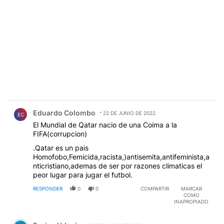
Comentario de Eduardo Colombo.
Eduardo Colombo
22 DE JUNIO DE 2022
EC
El Mundial de Qatar nacio de una Coima a la
FIFA(corrupcion)
.Qatar es un pais
Homofobo,Femicida,racista,)antisemita,antifeminista,a
nticristiano,ademas de ser por razones climaticas el
peor lugar para jugar el futbol.
RESPONDER
0
0
COMPARTIR
MARCAR
COMO
INAPROPIADO
Comentario de Enrico Udenio.