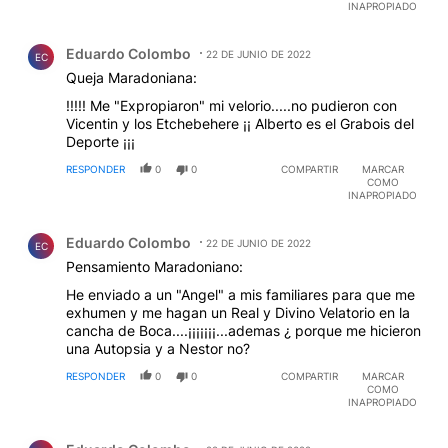
INAPROPIADO
Comentario de Eduardo Colombo.
Eduardo Colombo
22 DE JUNIO DE 2022
EC
Queja Maradoniana:
!!!!! Me "Expropiaron" mi velorio.....no pudieron con
Vicentin y los Etchebehere ¡¡ Alberto es el Grabois del
Deporte ¡¡¡
RESPONDER
0
0
COMPARTIR
MARCAR
COMO
INAPROPIADO
Comentario de Eduardo Colombo.
Eduardo Colombo
22 DE JUNIO DE 2022
EC
Pensamiento Maradoniano:
He enviado a un "Angel" a mis familiares para que me
exhumen y me hagan un Real y Divino Velatorio en la
cancha de Boca....¡¡¡¡¡¡¡...ademas ¿ porque me hicieron
una Autopsia y a Nestor no?
RESPONDER
0
0
COMPARTIR
MARCAR
COMO
INAPROPIADO
Comentario de Eduardo Colombo.