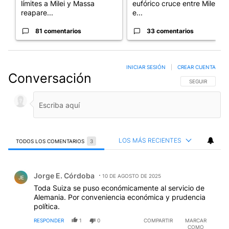
límites a Milei y Massa
eufórico cruce entre Milei y
reapare...
e...
81 comentarios
33 comentarios
INICIAR SESIÓN
|
CREAR CUENTA
Conversación
SIGA ESTA CO
SEGUIR
LOS MÁS RECIENTES
TODOS LOS COMENTARIOS
3
Todos los comentarios
Comentario de Jorge E. Córdoba.
Jorge E. Córdoba
10 DE AGOSTO DE 2025
JE
Toda Suiza se puso económicamente al servicio de
Alemania. Por conveniencia económica y prudencia
política.
RESPONDER
1
0
COMPARTIR
MARCAR
COMO