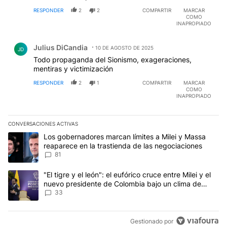
RESPONDER
2
2
COMPARTIR
MARCAR
COMO
INAPROPIADO
Comentario de Julius DiCandia.
Julius DiCandia
10 DE AGOSTO DE 2025
JD
Todo propaganda del Sionismo, exageraciones,
mentiras y victimización
RESPONDER
2
1
COMPARTIR
MARCAR
COMO
INAPROPIADO
CONVERSACIONES ACTIVAS
Este listado muestra los artículos con más comentarios en los últim
Un artículo de tendencia con el título "Los gobernadores marcan l
Los gobernadores marcan límites a Milei y Massa
reaparece en la trastienda de las negociaciones
81
Un artículo de tendencia con el título ""El tigre y el león": el eu
"El tigre y el león": el eufórico cruce entre Milei y el
nuevo presidente de Colombia bajo un clima de
máxima tensión
33
Gestionado por