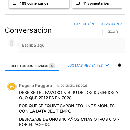
169 comentarios
11 comentarios
INICIAR SESIÓN
|
CREAR CUENTA
Conversación
SIGA ESTA CO
SEGUIR
LOS MÁS RECIENTES
TODOS LOS COMENTARIOS
5
Todos los comentarios
Comentario de Rogelio Ruggero.
Rogelio Ruggero
13 DE ENERO DE 2025
RR
DEBE SER EL FAMOSO NIBIRU DE LOS SUMERIOS Y
OJO QUE 2012 ES EN 2028
POR QUE SE EQUIVOCARON FEO UNOS MONJES
CON LA DATA DEL TIEMPO
DESFASAJE DE UNOS 10 AÑOS MNAS OTROS 6 O 7
POR EL AC-- DC