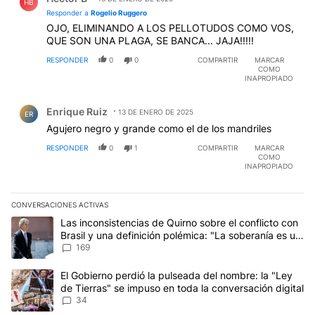
HB
Responder a
Rogelio Ruggero
OJO, ELIMINANDO A LOS PELLOTUDOS COMO VOS,
QUE SON UNA PLAGA, SE BANCA... JAJA!!!!!
RESPONDER
0
0
COMPARTIR
MARCAR
COMO
INAPROPIADO
Comentario de Enrique Ruiz.
Enrique Ruiz
13 DE ENERO DE 2025
ER
Agujero negro y grande como el de los mandriles
RESPONDER
0
1
COMPARTIR
MARCAR
COMO
INAPROPIADO
CONVERSACIONES ACTIVAS
Este listado muestra los artículos con más comentarios en los últim
Un artículo de tendencia con el título "Las inconsistencias de Qui
Las inconsistencias de Quirno sobre el conflicto con
Brasil y una definición polémica: "La soberanía es un
concepto antiguo"
169
Un artículo de tendencia con el título "El Gobierno perdió la puls
El Gobierno perdió la pulseada del nombre: la "Ley
de Tierras" se impuso en toda la conversación digital
34