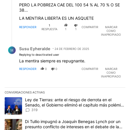
PERO LA POBREZA CAE DEL 100 54 % AL 70 % O SE
38...
LA MENTIRA LIBERTA ES UN ASQUETE
1
RESPONDER
COMPARTIR
MARCAR
RESPUESTA
1
1
COMO
INAPROPIADO
Respuesta de Susu Eyheralde.
Susu Eyheralde
24 DE FEBRERO DE 2025
SE
Replying to deactivated user
La mentira siempre es repugnante.
RESPONDER
0
0
COMPARTIR
MARCAR
COMO
INAPROPIADO
CONVERSACIONES ACTIVAS
Este listado muestra los artículos con más comentarios en los últim
Un artículo de tendencia con el título "Ley de Tierras: ante el ri
Ley de Tierras: ante el riesgo de derrota en el
Senado, el Gobierno eliminó el capítulo más polémico
del proyecto
319
Un artículo de tendencia con el título "Di Tullio impugnó a Joaqu
Di Tullio impugnó a Joaquín Benegas Lynch por un
presunto conflicto de intereses en el debate de la