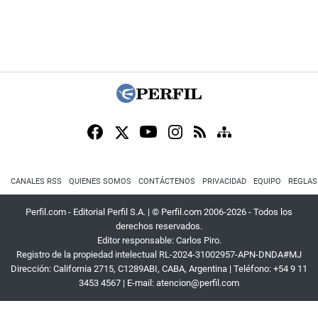
CANALES RSS
QUIENES SOMOS
CONTÁCTENOS
PRIVACIDAD
EQUIPO
REGLAS
Perfil.com - Editorial Perfil S.A.
| © Perfil.com 2006-2026 - Todos los
derechos reservados.
Editor responsable: Carlos Piro.
Registro de la propiedad intelectual RL-2024-31002957-APN-DNDA#MJ
Dirección:
California 2715
,
C1289ABI
,
CABA, Argentina
| Teléfono:
+54 9 11
3453 4567
| E-mail:
atencion@perfil.com