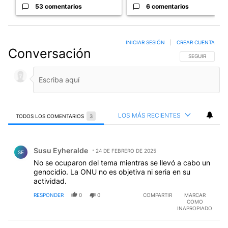
53 comentarios
6 comentarios
INICIAR SESIÓN
|
CREAR CUENTA
Conversación
SIGA ESTA CO
SEGUIR
LOS MÁS RECIENTES
TODOS LOS COMENTARIOS
3
Todos los comentarios
Comentario de Susu Eyheralde.
Susu Eyheralde
24 DE FEBRERO DE 2025
SE
No se ocuparon del tema mientras se llevó a cabo un
genocidio. La ONU no es objetiva ni seria en su
actividad.
RESPONDER
0
0
COMPARTIR
MARCAR
COMO
INAPROPIADO