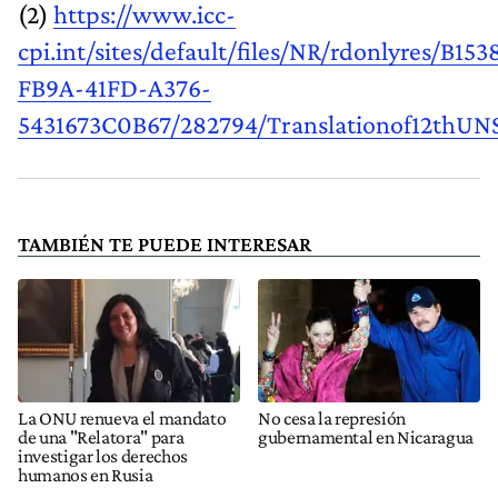
(2)
https://www.icc-
cpi.int/sites/default/files/NR/rdonlyres/B153
FB9A-41FD-A376-
5431673C0B67/282794/Translationof12thUN
TAMBIÉN TE PUEDE INTERESAR
La ONU renueva el mandato
No cesa la represión
de una "Relatora" para
gubernamental en Nicaragua
investigar los derechos
humanos en Rusia