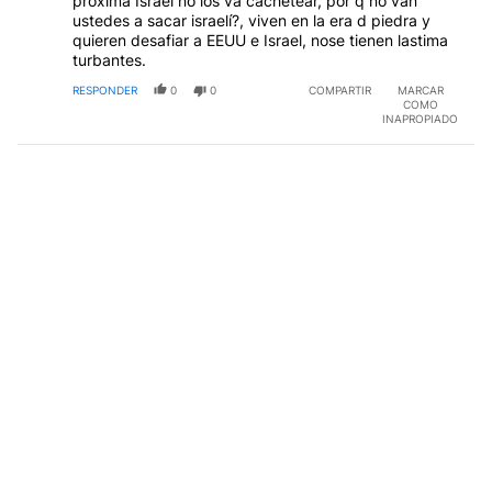
próxima Israel no los va cachetear, por q no van
ustedes a sacar israelí?, viven en la era d piedra y
quieren desafiar a EEUU e Israel, nose tienen lastima
turbantes.
RESPONDER
0
0
COMPARTIR
MARCAR
COMO
INAPROPIADO