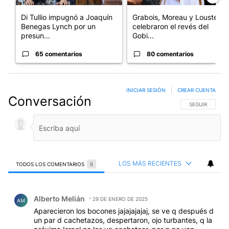
Di Tullio impugnó a Joaquín
Grabois, Moreau y Lousteau
Benegas Lynch por un
celebraron el revés del
presun...
Gobi...
65 comentarios
80 comentarios
INICIAR SESIÓN
|
CREAR CUENTA
Conversación
SIGA ESTA CO
SEGUIR
LOS MÁS RECIENTES
TODOS LOS COMENTARIOS
6
Todos los comentarios
Comentario de Alberto Melián.
Alberto Melián
29 DE ENERO DE 2025
AM
Aparecieron los bocones jajajajajaj, se ve q después d
un par d cachetazos, despertaron, ojo turbantes, q la