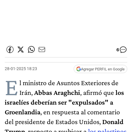
6
28-01-2025 18:23
Agregar PERFIL en Google
E
l ministro de Asuntos Exteriores de
Irán,
Abbas Araghchi
, afirmó que
los
israelíes deberían ser "expulsados" a
Groenlandia
, en respuesta al comentario
del presidente de Estados Unidos,
Donald
Trump
, respecto a reubicar a
los palestinos