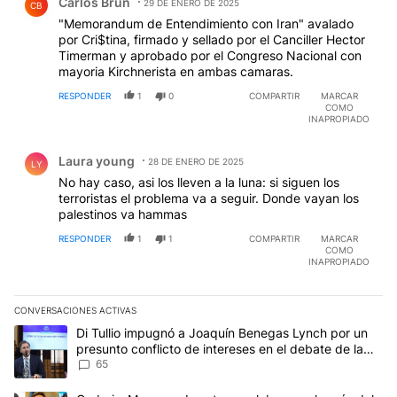
Carlos Brun
29 DE ENERO DE 2025
CB
"Memorandum de Entendimiento con Iran" avalado
por Cri$tina, firmado y sellado por el Canciller Hector
Timerman y aprobado por el Congreso Nacional con
mayoria Kirchnerista en ambas camaras.
RESPONDER
1
0
COMPARTIR
MARCAR
COMO
INAPROPIADO
Comentario de Laura young.
Laura young
28 DE ENERO DE 2025
LY
No hay caso, asi los lleven a la luna: si siguen los
terroristas el problema va a seguir. Donde vayan los
palestinos va hammas
RESPONDER
1
1
COMPARTIR
MARCAR
COMO
INAPROPIADO
CONVERSACIONES ACTIVAS
Este listado muestra los artículos con más comentarios en los últim
Un artículo de tendencia con el título "Di Tullio impugnó a Joaqu
Di Tullio impugnó a Joaquín Benegas Lynch por un
presunto conflicto de intereses en el debate de la
Ley de Tierras
65