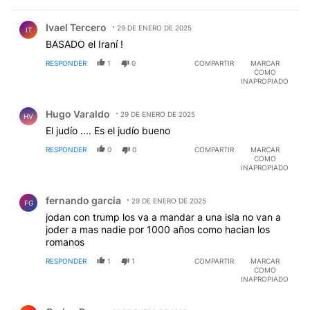
Comentario de Ivael Tercero.
Ivael Tercero
29 DE ENERO DE 2025
IT
BASADO el Iraní !
RESPONDER
1
0
COMPARTIR
MARCAR
COMO
INAPROPIADO
Comentario de Hugo Varaldo.
Hugo Varaldo
29 DE ENERO DE 2025
HV
El judío .... Es el judío bueno
RESPONDER
0
0
COMPARTIR
MARCAR
COMO
INAPROPIADO
Comentario de fernando garcia.
fernando garcia
29 DE ENERO DE 2025
FG
jodan con trump los va a mandar a una isla no van a
joder a mas nadie por 1000 años como hacian los
romanos
RESPONDER
1
1
COMPARTIR
MARCAR
COMO
INAPROPIADO
Comentario de Carlos Brun.