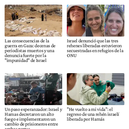
Las consecuencias de la
Israel denunció que las tres
guerra en Gaza: decenas de
rehenes liberadas estuvieron
periodistas muertos y una
secuestradas en refugios de la
denuncia fuerte por la
ONU
"impunidad" de Israel
Un paso esperanzador: Israel y
"He vuelto a mi vida": el
Hamas decretaron un alto
regreso de una rehén israelí
fuego e implementaron un
liberada por Hamás
cambio de prisioneros entre
ambas partes