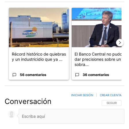
Este listado muestra los artículos con más comentarios en los últim
Un artículo de tendencia con el título "Récord histórico de qu
Un artículo de tendencia con e
Récord histórico de quiebras
El Banco Central no pudo
y un industricidio que ya ...
dar precisiones sobre un
sobra...
56 comentarios
36 comentarios
INICIAR SESIÓN
|
CREAR CUENTA
Conversación
SIGA ESTA CO
SEGUIR