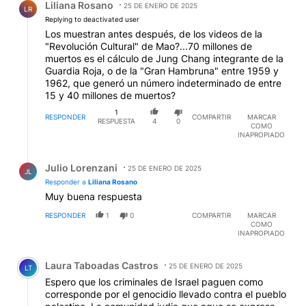
Liliana Rosano
25 DE ENERO DE 2025
LR
Replying to deactivated user
Los muestran antes después, de los videos de la
"Revolución Cultural" de Mao?...70 millones de
muertos es el cálculo de Jung Chang integrante de la
Guardia Roja, o de la "Gran Hambruna" entre 1959 y
1962, que generó un número indeterminado de entre
15 y 40 millones de muertos?
1
RESPONDER
COMPARTIR
MARCAR
RESPUESTA
4
0
COMO
INAPROPIADO
Respuesta de Julio Lorenzani.
Julio Lorenzani
25 DE ENERO DE 2025
JL
Responder a
Liliana Rosano
Muy buena respuesta
RESPONDER
1
0
COMPARTIR
MARCAR
COMO
INAPROPIADO
Comentario de Laura Taboadas Castros.
Laura Taboadas Castros
25 DE ENERO DE 2025
LT
Espero que los criminales de Israel paguen como
corresponde por el genocidio llevado contra el pueblo