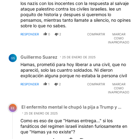
los nazis con los inocentes con la respuesta al salvaje
ataque palestino contra los civiles israelies. lee un
poquito de historia y despues si queremos lo
pensamos, mientras tanto llamate a silencio, no opines
sobre lo que no sabes.
RESPONDER
0
2
COMPARTIR
MARCAR
COMO
INAPROPIADO
Comentario de Guillermo Suarez.
Guillermo Suarez
25 DE ENERO DE 2025
GS
Hamas, prometió para hoy liberar a una civil, que no
apareció, solo las cuantro soldados. Ni dieron
explicación alguna porque no estaba la persona civil
RESPONDER
1
2
COMPARTIR
MARCAR
COMO
INAPROPIADO
Comentario de El enfermito mental le chupó la pija a Tru
El enfermito mental le chupó la pija a Trump y el zanaho
EE
25 DE ENERO DE 2025
Como es eso de que "Hamas entrega..." si los
fanáticos del regimen israelí insisten furiosamente en
que "Hamas ya no existe"?