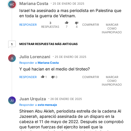
Mariana Costa
25 DE ENERO DE 2025
MC
Israel ha asesinado a mas periodista en Palestina que
en toda la guerra de Vietnam.
3
RESPONDER
COMPARTIR
MARCAR
RESPUESTAS
7
4
COMO
INAPROPIADO
1 respuesta más antiguas
MOSTRAR RESPUESTAS MÁS ANTIGUAS
1
Respuesta de Julio Lorenzani.
Julio Lorenzani
25 DE ENERO DE 2025
JL
Responder a
Mariana Costa
Y qué hacian en el medio del tiroteo?
RESPONDER
1
0
COMPARTIR
MARCAR
COMO
INAPROPIADO
Respuesta de Juan Urquiza.
Juan Urquiza
26 DE ENERO DE 2025
JU
Responder a
este mensaje
Shireen Abu Akleh, periodista estrella de la cadena Al
Jazeerah, apareció asesinada de un disparo en la
cabeza el 11 de mayo de 2022. Después se comprobó
que fueron fuerzas del ejercito israelí que la