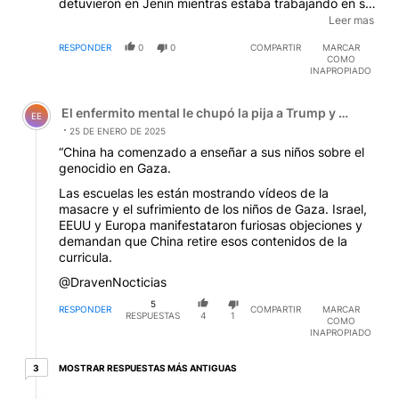
detuvieron en Jenin mientras estaba trabajando en su
noticiero. El régimen de Netanyahu se negó a
Leer mas
investigar el tema. Así ha sido siempre. Me pregunto
RESPONDER
0
0
COMPARTIR
MARCAR
en que mundo viven los que defienden a los
COMO
criminales del régimen israelí?
INAPROPIADO
Comentario de El enfermito mental le chupó la pija a Tru
El enfermito mental le chupó la pija a Trump y el zanaho
EE
25 DE ENERO DE 2025
“China ha comenzado a enseñar a sus niños sobre el
genocidio en Gaza.
Las escuelas les están mostrando vídeos de la
masacre y el sufrimiento de los niños de Gaza. Israel,
EEUU y Europa manifestataron furiosas objeciones y
demandan que China retire esos contenidos de la
curricula.
@DravenNocticias
5
RESPONDER
COMPARTIR
MARCAR
RESPUESTAS
4
1
COMO
INAPROPIADO
3 respuestas más antiguas
MOSTRAR RESPUESTAS MÁS ANTIGUAS
3
Respuesta de Liliana Rosano.