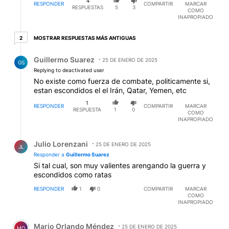
4
RESPONDER
COMPARTIR
MARCAR
RESPUESTAS
5
3
COMO
INAPROPIADO
2 respuestas más antiguas
MOSTRAR RESPUESTAS MÁS ANTIGUAS
2
Respuesta de Guillermo Suarez.
Guillermo Suarez
25 DE ENERO DE 2025
GS
Replying to deactivated user
No existe como fuerza de combate, politicamente si,
estan escondidos el el Irán, Qatar, Yemen, etc
1
RESPONDER
COMPARTIR
MARCAR
RESPUESTA
1
0
COMO
INAPROPIADO
Respuesta de Julio Lorenzani.
Julio Lorenzani
25 DE ENERO DE 2025
JL
Responder a
Guillermo Suarez
Si tal cual, son muy valientes arengando la guerra y
escondidos como ratas
RESPONDER
1
0
COMPARTIR
MARCAR
COMO
INAPROPIADO
Comentario de Mario Orlando Méndez.
Mario Orlando Méndez
25 DE ENERO DE 2025
MO