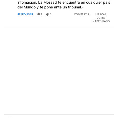
infomacion. La Mossad te encuentra en cualquier pais
del Mundo y te pone ante un tribunal.-
RESPONDER
1
2
COMPARTIR
MARCAR
COMO
INAPROPIADO
Comentario de Mariana Costa.