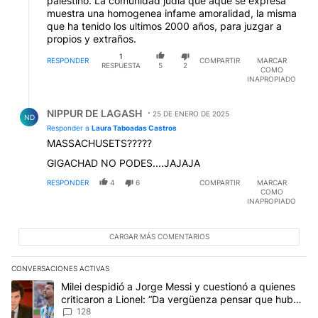
palestino. La comunidad judia que aque se expresa
muestra una homogenea infame amoralidad, la misma
que ha tenido los ultimos 2000 años, para juzgar a
propios y extraños.
1
RESPONDER
COMPARTIR
MARCAR
RESPUESTA
5
2
COMO
INAPROPIADO
Respuesta de NIPPUR DE LAGASH.
NIPPUR DE LAGASH
25 DE ENERO DE 2025
ND
Responder a
Laura Taboadas Castros
MASSACHUSETS?????
GIGACHAD NO PODES....JAJAJA
RESPONDER
4
6
COMPARTIR
MARCAR
COMO
INAPROPIADO
CARGAR MÁS COMENTARIOS
CONVERSACIONES ACTIVAS
Este listado muestra los artículos con más comentarios en los últim
Un artículo de tendencia con el título "Milei despidió a Jorge Mes
Milei despidió a Jorge Messi y cuestionó a quienes
criticaron a Lionel: “Da vergüenza pensar que hubo
anti-Messi”
128