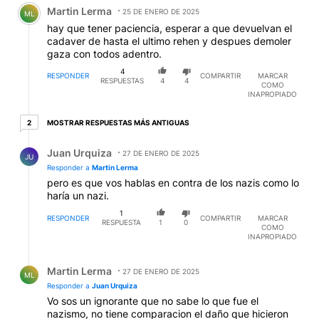
Comentario de Martin Lerma.
Martin Lerma
25 DE ENERO DE 2025
ML
hay que tener paciencia, esperar a que devuelvan el
cadaver de hasta el ultimo rehen y despues demoler
gaza con todos adentro.
4
RESPONDER
COMPARTIR
MARCAR
RESPUESTAS
4
4
COMO
INAPROPIADO
2 respuestas más antiguas
MOSTRAR RESPUESTAS MÁS ANTIGUAS
2
Respuesta de Juan Urquiza.
Juan Urquiza
27 DE ENERO DE 2025
JU
Responder a
Martin Lerma
pero es que vos hablas en contra de los nazis como lo
haría un nazi.
1
RESPONDER
COMPARTIR
MARCAR
RESPUESTA
1
0
COMO
INAPROPIADO
Respuesta de Martin Lerma.
Martin Lerma
27 DE ENERO DE 2025
ML
Responder a
Juan Urquiza
Vo sos un ignorante que no sabe lo que fue el
nazismo, no tiene comparacion el daño que hicieron