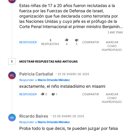
Estas niñas de 17 a 20 años fueron reclutadas a la
fuerza por las Fuerzas de Defensa de Israel,
organización que fue declarada como terrorista por
las Naciones Unidas y cuyo jefe es el prófugo de la
Corte Penal Internacional el primer ministro Benjamín
Netanyahu que enfrenta cargos por haber cometido
Leer mas
genocidio, mientras su hijo de 33 años esta en Miami
3
y cuya custodia paga el estado de Israel, peor no se
RESPONDER
COMPARTIR
MARCAR
RESPUESTAS
4
5
COMO
consigue.- Mario.-
INAPROPIADO
1 respuesta más antiguas
MOSTRAR RESPUESTAS MÁS ANTIGUAS
1
Respuesta de Patricia Carballal.
Patricia Carballal
25 DE ENERO DE 2025
PC
Responder a
Mario Orlando Méndez
exactamente, el niño instaladísimo en miaami
RESPONDER
0
1
COMPARTIR
MARCAR
COMO
INAPROPIADO
Respuesta de Ricardo Baires.
Ricardo Baires
25 DE ENERO DE 2025
RB
Responder a
Mario Orlando Méndez
Proba todo lo que decis, te pueden juzgar por falsa