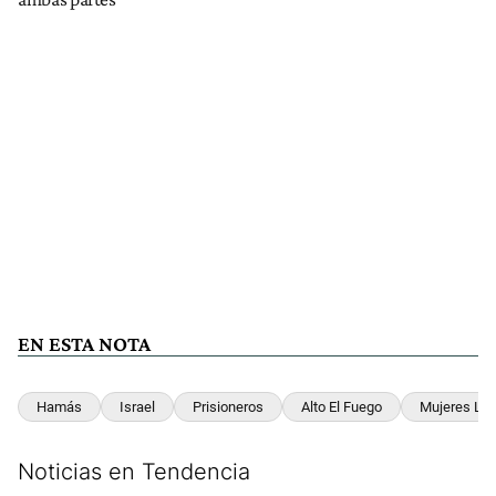
EN ESTA NOTA
Hamás
Israel
Prisioneros
Alto El Fuego
Mujeres Lib
Noticias en Tendencia