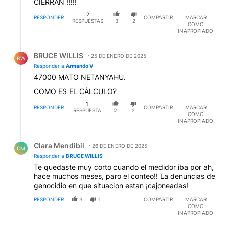
CIERRAN !!!!!
2
RESPONDER
COMPARTIR
MARCAR
RESPUESTAS
3
2
COMO
INAPROPIADO
Respuesta de BRUCE WILLIS.
BRUCE WILLIS
25 DE ENERO DE 2025
BW
Responder a
Armando V
47000 MATO NETANYAHU.
COMO ES EL CÁLCULO?
1
RESPONDER
COMPARTIR
MARCAR
RESPUESTA
2
2
COMO
INAPROPIADO
Respuesta de Clara Mendibil.
Clara Mendibil
26 DE ENERO DE 2025
CM
Responder a
BRUCE WILLIS
Te quedaste muy corto cuando el medidor iba por ah,
hace muchos meses, paro el conteo!! La denuncias de
genocidio en que situacion estan ¡cajoneadas!
RESPONDER
3
1
COMPARTIR
MARCAR
COMO
INAPROPIADO