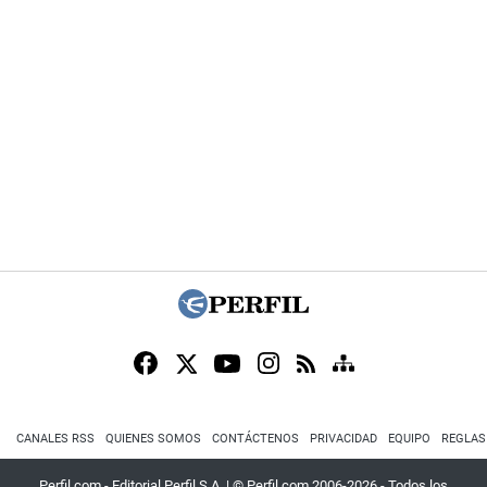
CANALES RSS
QUIENES SOMOS
CONTÁCTENOS
PRIVACIDAD
EQUIPO
REGLAS
Perfil.com - Editorial Perfil S.A.
| © Perfil.com 2006-2026 - Todos los