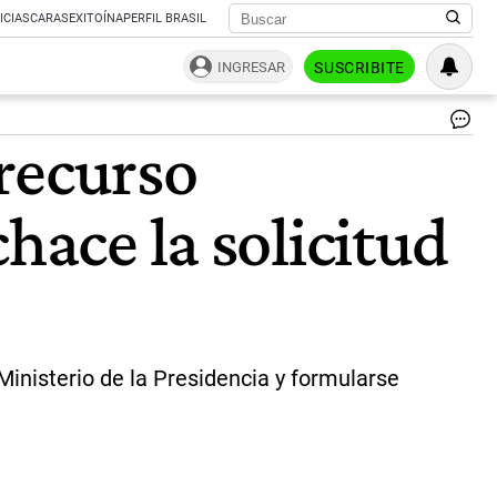
ICIAS
CARAS
EXITOÍNA
PERFIL BRASIL
INGRESAR
SUSCRIBITE
Ci
recurso
Es
|
Ag
hace la solicitud
Sh
Ministerio de la Presidencia y formularse