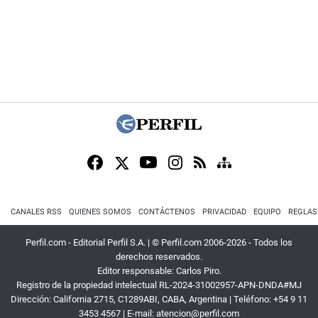
CANALES RSS
QUIENES SOMOS
CONTÁCTENOS
PRIVACIDAD
EQUIPO
REGLAS
Perfil.com - Editorial Perfil S.A.
| © Perfil.com 2006-2026 - Todos los
derechos reservados.
Editor responsable: Carlos Piro.
Registro de la propiedad intelectual RL-2024-31002957-APN-DNDA#MJ
Dirección:
California 2715
,
C1289ABI
,
CABA, Argentina
| Teléfono:
+54 9 11
3453 4567
| E-mail:
atencion@perfil.com