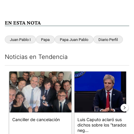
EN ESTA NOTA
Juan Pablo I
Papa
Papa Juan Pablo
Diario Perfil
Noticias en Tendencia
Este listado muestra los artículos con más comentarios en los últim
Un artículo de tendencia con el título "Canciller de cancelación
Un artículo de tendencia con e
Canciller de cancelación
Luis Caputo aclaró sus
dichos sobre los “tarados” y
neg...