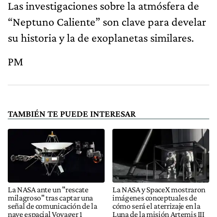
Las investigaciones sobre la atmósfera de
“Neptuno Caliente” son clave para develar
su historia y la de exoplanetas similares.
PM
TAMBIÉN TE PUEDE INTERESAR
La NASA ante un "rescate
La NASA y SpaceX mostraron
milagroso" tras captar una
imágenes conceptuales de
señal de comunicación de la
cómo será el aterrizaje en la
nave espacial Voyager 1
Luna de la misión Artemis III