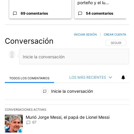
porteño y el lu...
69 comentarios
54 comentarios
INICIAR SESIÓN
|
CREAR CUENTA
Conversación
SIGA ESTA CO
SEGUIR
LOS MÁS RECIENTES
TODOS LOS COMENTARIOS
Todos los comentarios
Inicie la conversación
CONVERSACIONES ACTIVAS
Este listado muestra los artículos con más comentarios en los últim
Un artículo de tendencia con el título "Murió Jorge Messi, el papá
Murió Jorge Messi, el papá de Lionel Messi
67