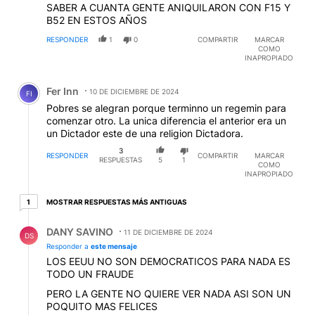
SABER A CUANTA GENTE ANIQUILARON CON F15 Y
B52 EN ESTOS AÑOS
RESPONDER
1
0
COMPARTIR
MARCAR
COMO
INAPROPIADO
Comentario de Fer Inn.
Fer Inn
10 DE DICIEMBRE DE 2024
FI
Pobres se alegran porque terminno un regemin para
comenzar otro. La unica diferencia el anterior era un
un Dictador este de una religion Dictadora.
3
RESPONDER
COMPARTIR
MARCAR
RESPUESTAS
5
1
COMO
INAPROPIADO
1 respuesta más antiguas
MOSTRAR RESPUESTAS MÁS ANTIGUAS
1
Respuesta de DANY SAVINO.
DANY SAVINO
11 DE DICIEMBRE DE 2024
DS
Responder a
este mensaje
LOS EEUU NO SON DEMOCRATICOS PARA NADA ES
TODO UN FRAUDE
PERO LA GENTE NO QUIERE VER NADA ASI SON UN
POQUITO MAS FELICES