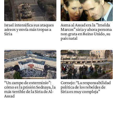
Israel intensifica sus ataques
Asma al Assad era la "Imelda
aéreos y envía más tropas a
Marcos" siria y ahora persona
Siria
non grata en Reino Unido, su
país natal
“Un campo de exterminio”:
Cornejo: “La responsabilidad
cómo es la prisión Sednaya, la
política de los rebeldes de
más terrible de la Siria de Al-
Siria es muy compleja”
Assad