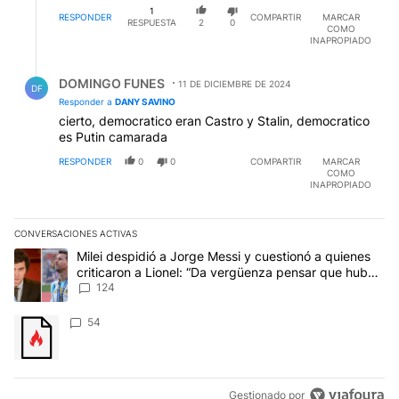
1
RESPONDER
COMPARTIR
MARCAR
RESPUESTA
2
0
COMO
INAPROPIADO
Respuesta de DOMINGO FUNES.
DOMINGO FUNES
11 DE DICIEMBRE DE 2024
DF
Responder a
DANY SAVINO
cierto, democratico eran Castro y Stalin, democratico
es Putin camarada
RESPONDER
0
0
COMPARTIR
MARCAR
COMO
INAPROPIADO
CONVERSACIONES ACTIVAS
Este listado muestra los artículos con más comentarios en los últim
Un artículo de tendencia con el título "Milei despidió a Jorge Mes
Milei despidió a Jorge Messi y cuestionó a quienes
criticaron a Lionel: “Da vergüenza pensar que hubo
anti-Messi”
124
Un artículo de tendencia con el título "" con 54 comentarios.
54
Gestionado por