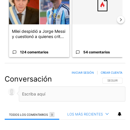
Milei despidió a Jorge Messi
y cuestionó a quienes crit...
124 comentarios
54 comentarios
INICIAR SESIÓN
|
CREAR CUENTA
Conversación
SIGA ESTA CO
SEGUIR
LOS MÁS RECIENTES
TODOS LOS COMENTARIOS
9
Todos los comentarios
Comentario de Carlos Milesi.