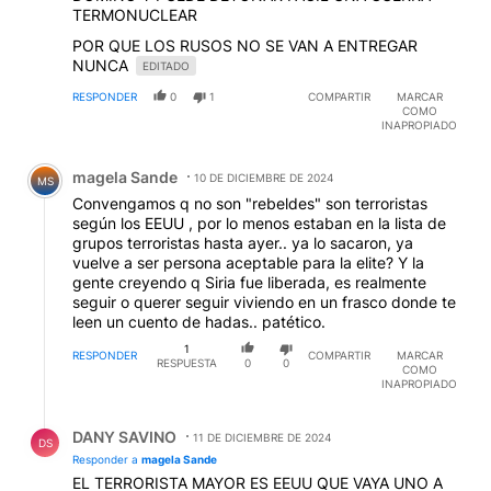
TERMONUCLEAR
POR QUE LOS RUSOS NO SE VAN A ENTREGAR
NUNCA
EDITADO
RESPONDER
0
1
COMPARTIR
MARCAR
COMO
INAPROPIADO
Comentario de magela Sande.
magela Sande
10 DE DICIEMBRE DE 2024
MS
Convengamos q no son "rebeldes" son terroristas
según los EEUU , por lo menos estaban en la lista de
grupos terroristas hasta ayer.. ya lo sacaron, ya
vuelve a ser persona aceptable para la elite? Y la
gente creyendo q Siria fue liberada, es realmente
seguir o querer seguir viviendo en un frasco donde te
leen un cuento de hadas.. patético.
1
RESPONDER
COMPARTIR
MARCAR
RESPUESTA
0
0
COMO
INAPROPIADO
Respuesta de DANY SAVINO.
DANY SAVINO
11 DE DICIEMBRE DE 2024
DS
Responder a
magela Sande
EL TERRORISTA MAYOR ES EEUU QUE VAYA UNO A