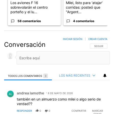
Los aviones F 16
Milei, listo para 'atajar'
sobrevolarán el centro
corridas: posteó que
porteño y el lu...
"Argent...
58 comentarios
4 comentarios
INICIAR SESIÓN
|
CREAR CUENTA
Conversación
SIGA ESTA CO
SEGUIR
LOS MÁS RECIENTES
TODOS LOS COMENTARIOS
3
Todos los comentarios
Comentario de andrea lamothe.
andrea lamothe
8 DE MAYO DE 2026
AL
también en un almuerzo como milei o algo serio de
verdad??
RESPONDER
0
0
COMPARTIR
MARCAR