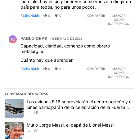
increíble, hoy es un placer ver como vuelve a dirigir un
país para todos, no para unos pocos.
RESPONDER
0
0
COMPARTIR
MARCAR
COMO
INAPROPIADO
Comentario de PABLO DEAK.
PABLO DEAK
8 DE MAYO DE 2026
PD
Capacidad, claridad, comenzó como obrero
metalúrgico.
Cuánto hay que aprender.
RESPONDER
0
0
COMPARTIR
MARCAR
COMO
INAPROPIADO
CONVERSACIONES ACTIVAS
Este listado muestra los artículos con más comentarios en los últim
Un artículo de tendencia con el título "Los aviones F 16 sobrevola
Los aviones F 16 sobrevolarán el centro porteño y el
lunes participarán de la celebración de la Fuerza
Aérea
58
Un artículo de tendencia con el título "Murió Jorge Messi, el papá
Murió Jorge Messi, el papá de Lionel Messi
67