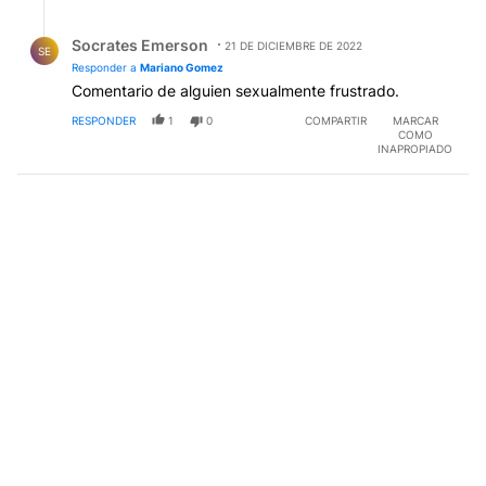
Respuesta de Socrates Emerson.
Socrates Emerson
21 DE DICIEMBRE DE 2022
SE
Responder a
Mariano Gomez
Comentario de alguien sexualmente frustrado.
RESPONDER
1
0
COMPARTIR
MARCAR
COMO
INAPROPIADO