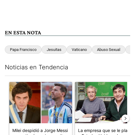
EN ESTA NOTA
Papa Francisco
Jesuitas
Vaticano
Abuso Sexual
Ma
Noticias en Tendencia
Este listado muestra los artículos con más comentarios en los últim
Un artículo de tendencia con el título "Milei despidió a Jorge 
Un artículo de tendencia con 
Milei despidió a Jorge Messi
La empresa que se le plantó