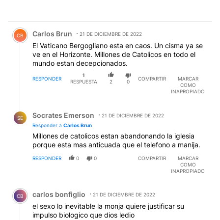
Comentario de Carlos Brun.
Carlos Brun
21 DE DICIEMBRE DE 2022
CB
El Vaticano Bergogliano esta en caos. Un cisma ya se
ve en el Horizonte. Millones de Catolicos en todo el
mundo estan decepcionados.
1
RESPONDER
COMPARTIR
MARCAR
RESPUESTA
2
0
COMO
INAPROPIADO
Respuesta de Socrates Emerson.
Socrates Emerson
21 DE DICIEMBRE DE 2022
SE
Responder a
Carlos Brun
Millones de catolicos estan abandonando la iglesia
porque esta mas anticuada que el telefono a manija.
RESPONDER
0
0
COMPARTIR
MARCAR
COMO
INAPROPIADO
Comentario de carlos bonfiglio.
carlos bonfiglio
21 DE DICIEMBRE DE 2022
CB
el sexo lo inevitable la monja quiere justificar su
impulso biologico que dios ledio