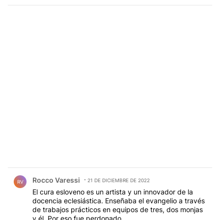
Comentario de Rocco Varessi.
Rocco Varessi
21 DE DICIEMBRE DE 2022
RV
El cura esloveno es un artista y un innovador de la
docencia eclesiástica. Enseñaba el evangelio a través
de trabajos prácticos en equipos de tres, dos monjas
y él. Por eso fue perdonado