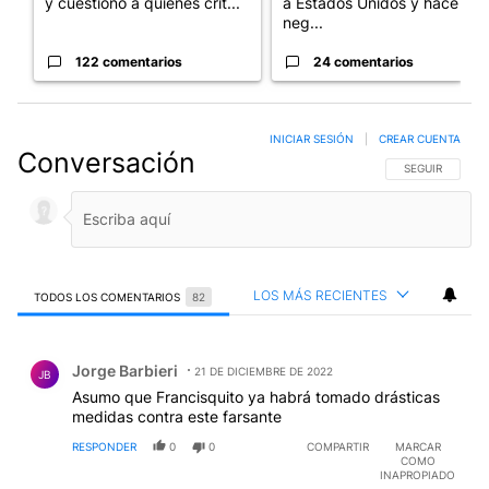
y cuestionó a quienes crit...
a Estados Unidos y hace
neg...
122 comentarios
24 comentarios
INICIAR SESIÓN
|
CREAR CUENTA
Conversación
SIGA ESTA CO
SEGUIR
LOS MÁS RECIENTES
TODOS LOS COMENTARIOS
82
Todos los comentarios
Comentario de Jorge Barbieri.
Jorge Barbieri
21 DE DICIEMBRE DE 2022
JB
Asumo que Francisquito ya habrá tomado drásticas
medidas contra este farsante
RESPONDER
0
0
COMPARTIR
MARCAR
COMO
INAPROPIADO