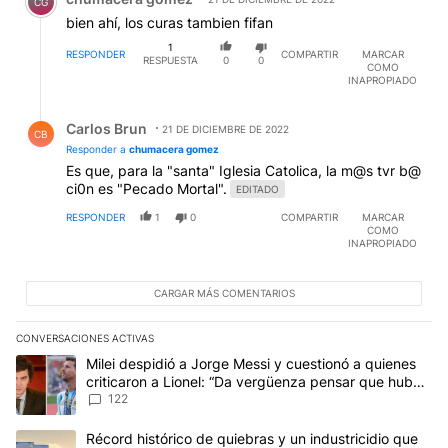
CG
bien ahí, los curas tambien fifan
1
RESPONDER
COMPARTIR
MARCAR
RESPUESTA
0
0
COMO
INAPROPIADO
Respuesta de Carlos Brun.
Carlos Brun
21 DE DICIEMBRE DE 2022
CB
Responder a
chumacera gomez
Es que, para la "santa" Iglesia Catolica, la m@s tvr b@
ci0n es "Pecado Mortal".
EDITADO
RESPONDER
1
0
COMPARTIR
MARCAR
COMO
INAPROPIADO
CARGAR MÁS COMENTARIOS
CONVERSACIONES ACTIVAS
Este listado muestra los artículos con más comentarios en los últim
Un artículo de tendencia con el título "Milei despidió a Jorge Mes
Milei despidió a Jorge Messi y cuestionó a quienes
criticaron a Lionel: “Da vergüenza pensar que hubo
anti-Messi”
122
Un artículo de tendencia con el título "Récord histórico de quie
Récord histórico de quiebras y un industricidio que