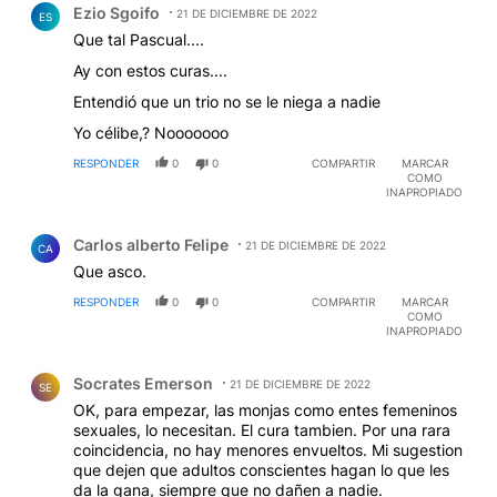
Ezio Sgoifo
21 DE DICIEMBRE DE 2022
ES
Que tal Pascual....
Ay con estos curas....
Entendió que un trio no se le niega a nadie
Yo célibe,? Nooooooo
RESPONDER
0
0
COMPARTIR
MARCAR
COMO
INAPROPIADO
Comentario de Carlos alberto Felipe.
Carlos alberto Felipe
21 DE DICIEMBRE DE 2022
CA
Que asco.
RESPONDER
0
0
COMPARTIR
MARCAR
COMO
INAPROPIADO
Comentario de Socrates Emerson.
Socrates Emerson
21 DE DICIEMBRE DE 2022
SE
OK, para empezar, las monjas como entes femeninos
sexuales, lo necesitan. El cura tambien. Por una rara
coincidencia, no hay menores envueltos. Mi sugestion
que dejen que adultos conscientes hagan lo que les
da la gana, siempre que no dañen a nadie.