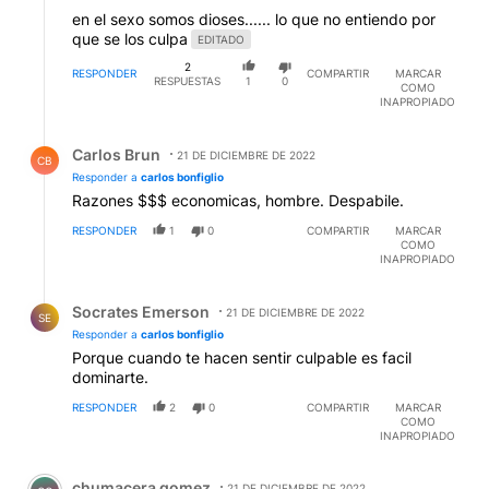
en el sexo somos dioses...... lo que no entiendo por
que se los culpa
EDITADO
2
RESPONDER
COMPARTIR
MARCAR
RESPUESTAS
1
0
COMO
INAPROPIADO
Respuesta de Carlos Brun.
Carlos Brun
21 DE DICIEMBRE DE 2022
CB
Responder a
carlos bonfiglio
Razones $$$ economicas, hombre. Despabile.
RESPONDER
1
0
COMPARTIR
MARCAR
COMO
INAPROPIADO
Respuesta de Socrates Emerson.
Socrates Emerson
21 DE DICIEMBRE DE 2022
SE
Responder a
carlos bonfiglio
Porque cuando te hacen sentir culpable es facil
dominarte.
RESPONDER
2
0
COMPARTIR
MARCAR
COMO
INAPROPIADO
Comentario de chumacera gomez.
chumacera gomez
21 DE DICIEMBRE DE 2022