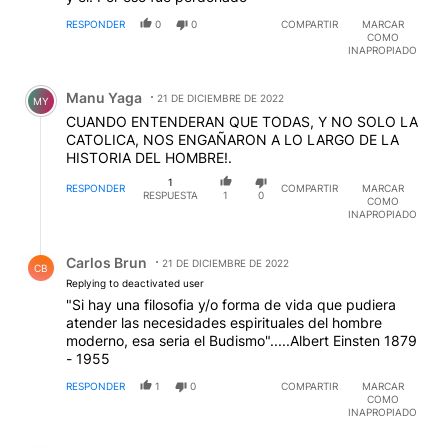
RESPONDER
0
0
COMPARTIR
MARCAR
COMO
INAPROPIADO
Comentario de Manu Yaga.
Manu Yaga
21 DE DICIEMBRE DE 2022
MY
CUANDO ENTENDERAN QUE TODAS, Y NO SOLO LA
CATOLICA, NOS ENGAÑARON A LO LARGO DE LA
HISTORIA DEL HOMBRE!.
1
RESPONDER
COMPARTIR
MARCAR
RESPUESTA
1
0
COMO
INAPROPIADO
Respuesta de Carlos Brun.
Carlos Brun
21 DE DICIEMBRE DE 2022
CB
Replying to deactivated user
"Si hay una filosofia y/o forma de vida que pudiera
atender las necesidades espirituales del hombre
moderno, esa seria el Budismo".....Albert Einsten 1879
- 1955
RESPONDER
1
0
COMPARTIR
MARCAR
COMO
INAPROPIADO
Comentario de Ezio Sgoifo.