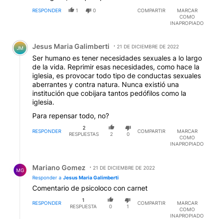
RESPONDER
1
0
COMPARTIR
MARCAR
COMO
INAPROPIADO
Comentario de Jesus Maria Galimberti.
Jesus Maria Galimberti
21 DE DICIEMBRE DE 2022
JM
Ser humano es tener necesidades sexuales a lo largo
de la vida. Reprimir esas necesidades, como hace la
iglesia, es provocar todo tipo de conductas sexuales
aberrantes y contra natura. Nunca existió una
institución que cobijara tantos pedófilos como la
iglesia.
Para repensar todo, no?
2
RESPONDER
COMPARTIR
MARCAR
RESPUESTAS
2
0
COMO
INAPROPIADO
Respuesta de Mariano Gomez.
Mariano Gomez
21 DE DICIEMBRE DE 2022
MG
Responder a
Jesus Maria Galimberti
Comentario de psicoloco con carnet
1
RESPONDER
COMPARTIR
MARCAR
RESPUESTA
0
1
COMO
INAPROPIADO