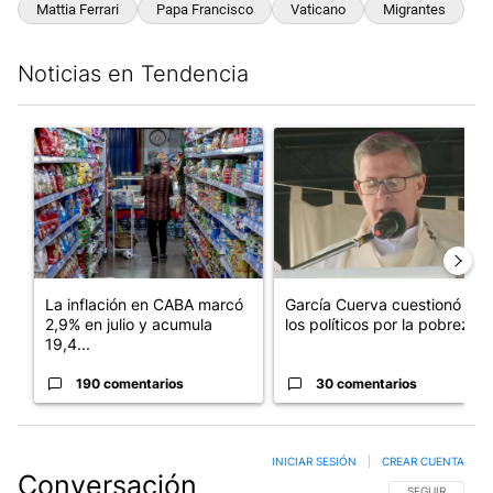
Mattia Ferrari
Papa Francisco
Vaticano
Migrantes
Noticias en Tendencia
Este listado muestra los artículos con más comentarios en los últim
Un artículo de tendencia con el título "La inflación en CABA m
Un artículo de tendencia con e
La inflación en CABA marcó
García Cuerva cuestionó a
2,9% en julio y acumula
los políticos por la pobreza
19,4...
190 comentarios
30 comentarios
INICIAR SESIÓN
|
CREAR CUENTA
Conversación
SIGA ESTA CO
SEGUIR