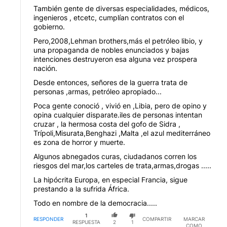
También gente de diversas especialidades, médicos,
ingenieros , etcetc, cumplían contratos con el
gobierno.
Pero,2008,Lehman brothers,más el petróleo libio, y
una propaganda de nobles enunciados y bajas
intenciones destruyeron esa alguna vez prospera
nación.
Desde entonces, señores de la guerra trata de
personas ,armas, petróleo apropiado...
Poca gente conoció , vivió en ,Libia, pero de opino y
opina cualquier disparate.iles de personas intentan
cruzar , la hermosa costa del gofo de Sidra ,
Trípoli,Misurata,Benghazi ,Malta ,el azul mediterráneo
es zona de horror y muerte.
Algunos abnegados curas, ciudadanos corren los
riesgos del mar,los carteles de trata,armas,drogas .....
La hipócrita Europa, en especial Francia, sigue
prestando a la sufrida África.
Todo en nombre de la democracia.....
1
RESPONDER
COMPARTIR
MARCAR
RESPUESTA
2
1
COMO