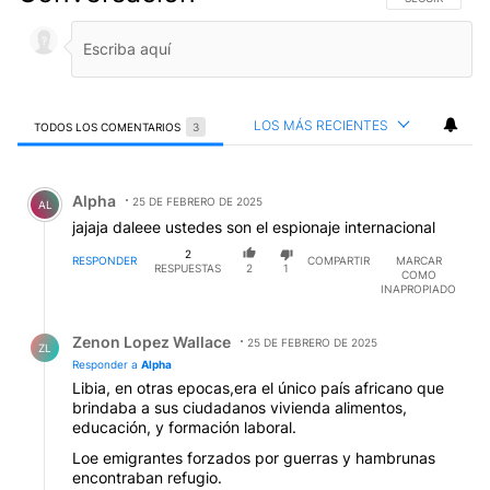
LOS MÁS RECIENTES
TODOS LOS COMENTARIOS
3
Todos los comentarios
Comentario de Alpha .
Alpha
25 DE FEBRERO DE 2025
AL
jajaja daleee ustedes son el espionaje internacional
2
RESPONDER
COMPARTIR
MARCAR
RESPUESTAS
2
1
COMO
INAPROPIADO
Respuesta de Zenon Lopez Wallace.
Zenon Lopez Wallace
25 DE FEBRERO DE 2025
ZL
Responder a
Alpha
Libia, en otras epocas,era el único país africano que
brindaba a sus ciudadanos vivienda alimentos,
educación, y formación laboral.
Loe emigrantes forzados por guerras y hambrunas
encontraban refugio.