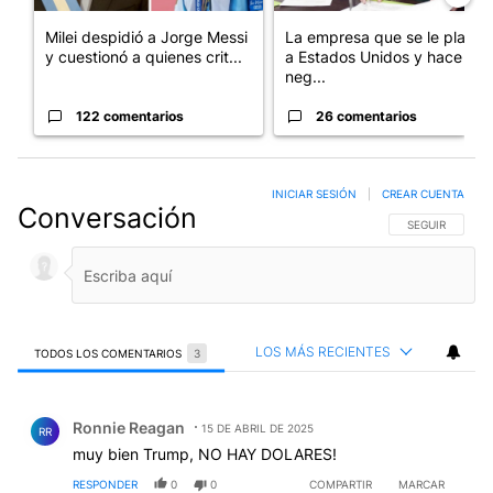
Milei despidió a Jorge Messi
La empresa que se le plantó
y cuestionó a quienes crit...
a Estados Unidos y hace
neg...
122 comentarios
26 comentarios
INICIAR SESIÓN
|
CREAR CUENTA
Conversación
SIGA ESTA CO
SEGUIR
LOS MÁS RECIENTES
TODOS LOS COMENTARIOS
3
Todos los comentarios
Comentario de Ronnie Reagan.
Ronnie Reagan
15 DE ABRIL DE 2025
RR
muy bien Trump, NO HAY DOLARES!
RESPONDER
0
0
COMPARTIR
MARCAR