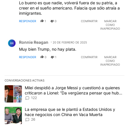
Lo bueno es que nadie, volverá fuera de su patria, a
creer en el sueño americano. Falacia que sólo atraía a
inmigrantes.
RESPONDER
1
0
COMPARTIR
MARCAR
COMO
INAPROPIADO
Comentario de Ronnie Reagan.
Ronnie Reagan
20 DE FEBRERO DE 2025
RR
Muy bien Trump, no hay plata.
RESPONDER
0
1
COMPARTIR
MARCAR
COMO
INAPROPIADO
CONVERSACIONES ACTIVAS
Este listado muestra los artículos con más comentarios en los últim
Un artículo de tendencia con el título "Milei despidió a Jorge Mes
Milei despidió a Jorge Messi y cuestionó a quienes
criticaron a Lionel: “Da vergüenza pensar que hubo
anti-Messi”
122
Un artículo de tendencia con el título "La empresa que se le pla
La empresa que se le plantó a Estados Unidos y
hace negocios con China en Vaca Muerta
26