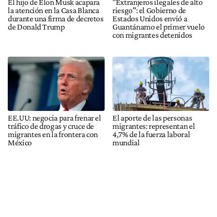
El hijo de Elon Musk acapara
"Extranjeros ilegales de alto
la atención en la Casa Blanca
riesgo": el Gobierno de
durante una firma de decretos
Estados Unidos envió a
de Donald Trump
Guantánamo el primer vuelo
con migrantes detenidos
EE.UU: negocia para frenar el
El aporte de las personas
tráfico de drogas y cruce de
migrantes: representan el
migrantes en la frontera con
4,7% de la fuerza laboral
México
mundial