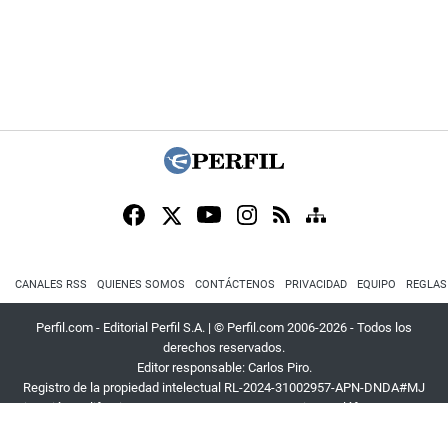
CANALES RSS
QUIENES SOMOS
CONTÁCTENOS
PRIVACIDAD
EQUIPO
REGLAS
Perfil.com - Editorial Perfil S.A.
| © Perfil.com 2006-2026 - Todos los
derechos reservados.
Editor responsable: Carlos Piro.
Registro de la propiedad intelectual RL-2024-31002957-APN-DNDA#MJ
Dirección:
California 2715
,
C1289ABI
,
CABA, Argentina
| Teléfono:
+54 9 11
3453 4567
| E-mail:
atencion@perfil.com