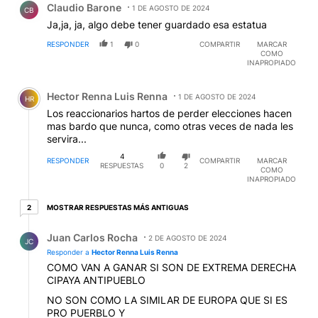
Claudio Barone
1 DE AGOSTO DE 2024
CB
Ja,ja, ja, algo debe tener guardado esa estatua
RESPONDER
1
0
COMPARTIR
MARCAR
COMO
INAPROPIADO
Comentario de Hector Renna Luis Renna.
Hector Renna Luis Renna
1 DE AGOSTO DE 2024
HR
Los reaccionarios hartos de perder elecciones hacen
mas bardo que nunca, como otras veces de nada les
servira...
4
RESPONDER
COMPARTIR
MARCAR
RESPUESTAS
0
2
COMO
INAPROPIADO
2 respuestas más antiguas
MOSTRAR RESPUESTAS MÁS ANTIGUAS
2
Respuesta de Juan Carlos Rocha.
Juan Carlos Rocha
2 DE AGOSTO DE 2024
JC
Responder a
Hector Renna Luis Renna
COMO VAN A GANAR SI SON DE EXTREMA DERECHA
CIPAYA ANTIPUEBLO
NO SON COMO LA SIMILAR DE EUROPA QUE SI ES
PRO PUERBLO Y