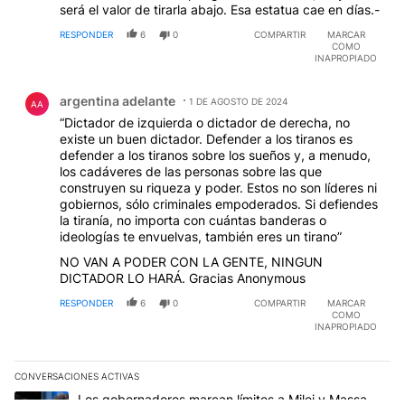
será el valor de tirarla abajo. Esa estatua cae en días.-
RESPONDER
6
0
COMPARTIR
MARCAR
COMO
INAPROPIADO
Comentario de argentina adelante.
argentina adelante
1 DE AGOSTO DE 2024
AA
“Dictador de izquierda o dictador de derecha, no
existe un buen dictador. Defender a los tiranos es
defender a los tiranos sobre los sueños y, a menudo,
los cadáveres de las personas sobre las que
construyen su riqueza y poder. Estos no son líderes ni
gobiernos, sólo criminales empoderados. Si defiendes
la tiranía, no importa con cuántas banderas o
ideologías te envuelvas, también eres un tirano”
NO VAN A PODER CON LA GENTE, NINGUN
DICTADOR LO HARÁ. Gracias Anonymous
RESPONDER
6
0
COMPARTIR
MARCAR
COMO
INAPROPIADO
CONVERSACIONES ACTIVAS
Este listado muestra los artículos con más comentarios en los últim
Un artículo de tendencia con el título "Los gobernadores marcan l
Los gobernadores marcan límites a Milei y Massa