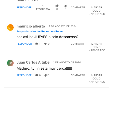
1
RESPONDER
COMPARTIR
MARCAR
RESPUESTA
0
1
COMO
INAPROPIADO
Respuesta de mauricio alberto.
mauricio alberto
1 DE AGOSTO DE 2024
MA
Responder a
Hector Renna Luis Renna
sos asi los JUEVES o solo descansas?
RESPONDER
1
0
COMPARTIR
MARCAR
COMO
INAPROPIADO
Comentario de Juan Carlos Altube.
Juan Carlos Altube
1 DE AGOSTO DE 2024
JC
Maduro: tu fin esta muy cerca!!!!!!
RESPONDER
6
1
COMPARTIR
MARCAR
COMO
INAPROPIADO