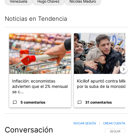
Venezuela
Hugo Chávez
Nicolás Maduro
Noticias en Tendencia
Este listado muestra los artículos con más comentarios en los últim
Un artículo de tendencia con el título "Inflación: economistas a
Un artículo de tendencia con el
Inflación: economistas
Kicillof apuntó contra Milei
advierten que el 2% mensual
por la suba de la morosida...
se c...
5 comentarios
31 comentarios
INICIAR SESIÓN
|
CREAR CUENTA
Conversación
SIGA ESTA CO
SEGUIR