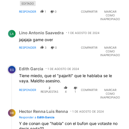
EDITADO
RESPONDER
1
0
COMPARTIR
MARCAR
COMO
INAPROPIADO
Comentario de Lino Antonio Saavedra.
Lino Antonio Saavedra
1 DE AGOSTO DE 2024
LA
jajajaja game over
RESPONDER
3
0
COMPARTIR
MARCAR
COMO
INAPROPIADO
Comentario de Edith Garcia.
Edith Garcia
1 DE AGOSTO DE 2024
EG
Tiene miedo, que el "pajariti" que le hablaba se le
vaya. Maldito asesino.
2
RESPONDER
COMPARTIR
MARCAR
RESPUESTAS
4
1
COMO
INAPROPIADO
Respuesta de Hector Renna Luis Renna.
Hector Renna Luis Renna
1 DE AGOSTO DE 2024
HR
Responder a
Edith Garcia
Y de conan que "habla" con el bufon que votaste no
decis nada??