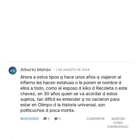
Comentario de Alberto Melián.
Alberto Melián
1 DE AGOSTO DE 2024
AM
Ahora a estos tipos q hace unos años q viajaron al
infierno les hacen estatuas o le ponen el nombre d
ellos a todo, como al esposo d kiko d Recoleta o este
chavez, en 30 años quien se va acordar d estos
sujetos, tan difícil es entender q no nacieron para
estar en Olimpo d la historia universal, son
politicuchos d poca monta.
RESPONDER
0
0
COMPARTIR
MARCAR
COMO
INAPROPIADO
Comentario de Claudio Barone.