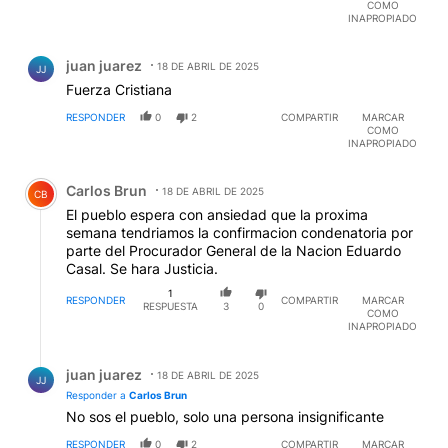
COMO
INAPROPIADO
Comentario de juan juarez.
juan juarez
18 DE ABRIL DE 2025
JJ
Fuerza Cristiana
RESPONDER
0
2
COMPARTIR
MARCAR
COMO
INAPROPIADO
Comentario de Carlos Brun.
Carlos Brun
18 DE ABRIL DE 2025
CB
El pueblo espera con ansiedad que la proxima
semana tendriamos la confirmacion condenatoria por
parte del Procurador General de la Nacion Eduardo
Casal. Se hara Justicia.
1
RESPONDER
COMPARTIR
MARCAR
RESPUESTA
3
0
COMO
INAPROPIADO
Respuesta de juan juarez.
juan juarez
18 DE ABRIL DE 2025
JJ
Responder a
Carlos Brun
No sos el pueblo, solo una persona insignificante
RESPONDER
0
2
COMPARTIR
MARCAR