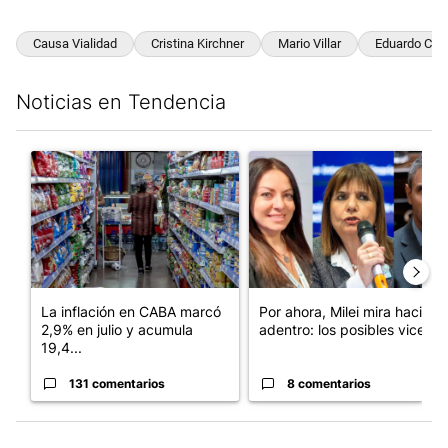
Causa Vialidad
Cristina Kirchner
Mario Villar
Eduardo Cas
Noticias en Tendencia
Este listado muestra los artículos con más comentarios en los últim
Un artículo de tendencia con el título "La inflación en CABA m
Un artículo de tendencia con e
La inflación en CABA marcó
Por ahora, Milei mira hacia
2,9% en julio y acumula
adentro: los posibles vices...
19,4...
131 comentarios
8 comentarios