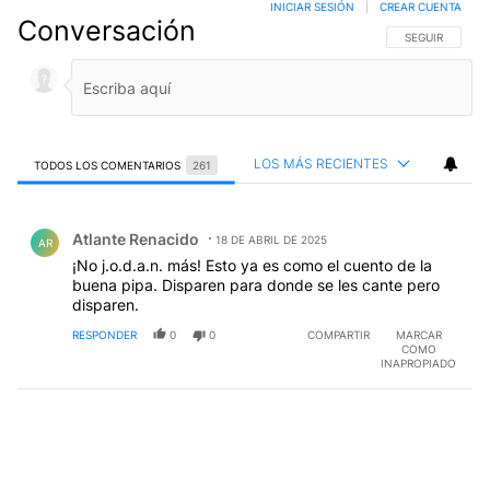
INICIAR SESIÓN
|
CREAR CUENTA
Conversación
SIGA ESTA CO
SEGUIR
LOS MÁS RECIENTES
TODOS LOS COMENTARIOS
261
Todos los comentarios
Comentario de Atlante Renacido.
Atlante Renacido
18 DE ABRIL DE 2025
AR
¡No j.o.d.a.n. más! Esto ya es como el cuento de la
buena pipa. Disparen para donde se les cante pero
disparen.
RESPONDER
0
0
COMPARTIR
MARCAR
COMO
INAPROPIADO