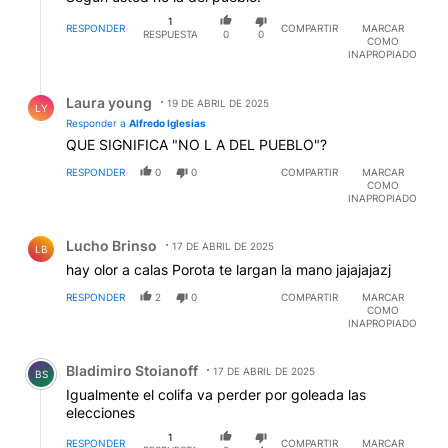
1
RESPONDER
COMPARTIR
MARCAR
RESPUESTA
0
0
COMO
INAPROPIADO
Respuesta de Laura young.
Laura young
19 DE ABRIL DE 2025
LY
Responder a
Alfredo Iglesias
QUE SIGNIFICA "NO L A DEL PUEBLO"?
RESPONDER
0
0
COMPARTIR
MARCAR
COMO
INAPROPIADO
Comentario de Lucho Brinso.
Lucho Brinso
17 DE ABRIL DE 2025
LB
hay olor a calas Porota te largan la mano jajajajazj
RESPONDER
2
0
COMPARTIR
MARCAR
COMO
INAPROPIADO
Comentario de Bladimiro Stoianoff.
Bladimiro Stoianoff
17 DE ABRIL DE 2025
BS
Igualmente el colifa va perder por goleada las
elecciones
1
RESPONDER
COMPARTIR
MARCAR