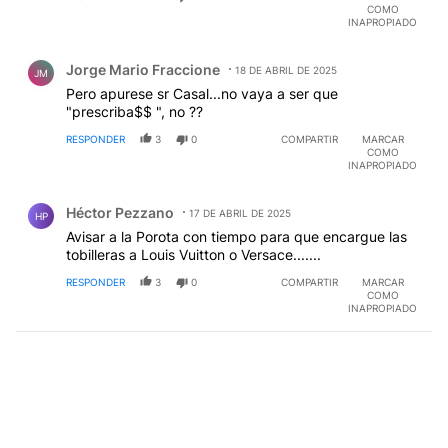
COMO
INAPROPIADO
Comentario de Jorge Mario Fraccione.
Jorge Mario Fraccione
18 DE ABRIL DE 2025
JM
Pero apurese sr Casal...no vaya a ser que
"prescriba$$ ", no ??
RESPONDER
3
0
COMPARTIR
MARCAR
COMO
INAPROPIADO
Comentario de Héctor Pezzano.
Héctor Pezzano
17 DE ABRIL DE 2025
HP
Avisar a la Porota con tiempo para que encargue las
tobilleras a Louis Vuitton o Versace.......
RESPONDER
3
0
COMPARTIR
MARCAR
COMO
INAPROPIADO