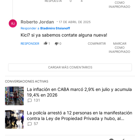
RESPUESTA
0
4
COMO
INAPROPIADO
Respuesta de Roberto Jordan.
Roberto Jordan
17 DE ABRIL DE 2025
RJ
Responder a
Bladimiro Stoianoff
Kici? si ya sabemos contate alguna nueva!
RESPONDER
1
0
COMPARTIR
MARCAR
COMO
INAPROPIADO
CARGAR MÁS COMENTARIOS
CONVERSACIONES ACTIVAS
Este listado muestra los artículos con más comentarios en los últim
Un artículo de tendencia con el título "La inflación en CABA marc
La inflación en CABA marcó 2,9% en julio y acumula
19,4% en 2026
131
Un artículo de tendencia con el título "La policía arrestó a 12 p
La policía arrestó a 12 personas en la manifestación
contra la Ley de Propiedad Privada y hubo, al
menos, 3 agentes heridos
57