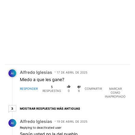
Comentario de Alfredo Iglesias.
Alfredo Iglesias
17 DE ABRIL DE 2025
AI
Miedo a que les gane?
5
RESPONDER
COMPARTIR
MARCAR
RESPUESTAS
0
6
COMO
INAPROPIADO
3 respuestas más antiguas
MOSTRAR RESPUESTAS MÁS ANTIGUAS
3
Respuesta de Alfredo Iglesias.
Alfredo Iglesias
19 DE ABRIL DE 2025
AI
Replying to deactivated user
Según usted no la del pueblo.