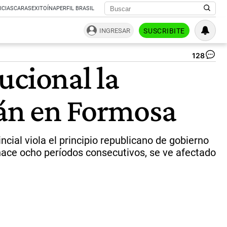
ICIAS
CARAS
EXITOÍNA
PERFIL BRASIL
INGRESAR
SUSCRIBITE
128
Gi
ucional la
Ins
|
Twi
rán en Formosa
@g
ial viola el principio republicano de gobierno
 hace ocho períodos consecutivos, se ve afectado