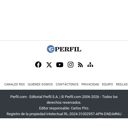
CANALES RSS
QUIENES SOMOS
CONTÁCTENOS
PRIVACIDAD
EQUIPO
REGLAS
Perfil.com - Editorial Perfil S.A.
| © Perfil.com 2006-2026 - Todos los
derechos reservados.
Editor responsable: Carlos Piro.
Registro de la propiedad intelectual RL-2024-31002957-APN-DNDA#MJ
Dirección:
California 2715
,
C1289ABI
,
CABA, Argentina
| Teléfono:
+54 9 11
3453 4567
| E-mail:
atencion@perfil.com