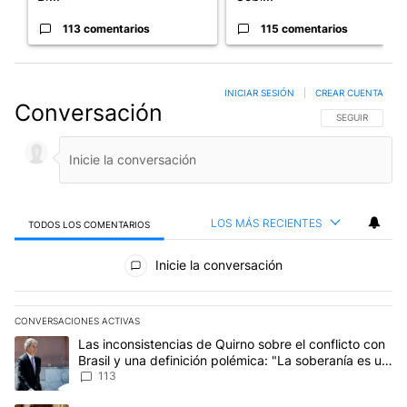
113 comentarios
115 comentarios
INICIAR SESIÓN
|
CREAR CUENTA
Conversación
SIGA ESTA CO
SEGUIR
LOS MÁS RECIENTES
TODOS LOS COMENTARIOS
Todos los comentarios
Inicie la conversación
CONVERSACIONES ACTIVAS
Este listado muestra los artículos con más comentarios en los últim
Un artículo de tendencia con el título "Las inconsistencias de Qui
Las inconsistencias de Quirno sobre el conflicto con
Brasil y una definición polémica: "La soberanía es un
concepto antiguo"
113