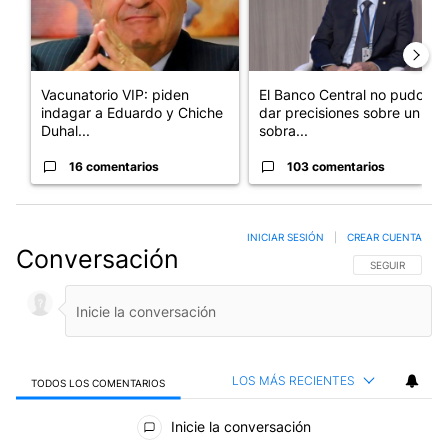
Vacunatorio VIP: piden
El Banco Central no pudo
indagar a Eduardo y Chiche
dar precisiones sobre un
Duhal...
sobra...
16 comentarios
103 comentarios
INICIAR SESIÓN
|
CREAR CUENTA
Conversación
SIGA ESTA CO
SEGUIR
LOS MÁS RECIENTES
TODOS LOS COMENTARIOS
Todos los comentarios
Inicie la conversación