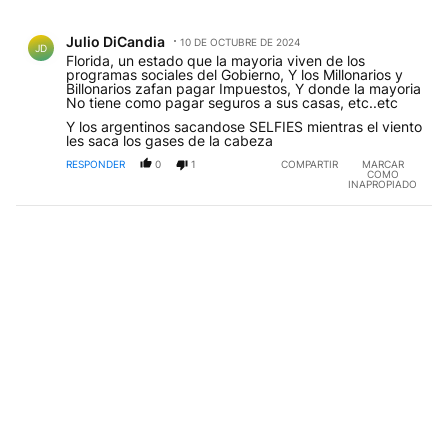
Todos los comentarios
Comentario de Julio DiCandia.
Julio DiCandia
10 DE OCTUBRE DE 2024
JD
Florida, un estado que la mayoria viven de los
programas sociales del Gobierno, Y los Millonarios y
Billonarios zafan pagar Impuestos, Y donde la mayoria
No tiene como pagar seguros a sus casas, etc..etc
Y los argentinos sacandose SELFIES mientras el viento
les saca los gases de la cabeza
RESPONDER
0
1
COMPARTIR
MARCAR
COMO
INAPROPIADO