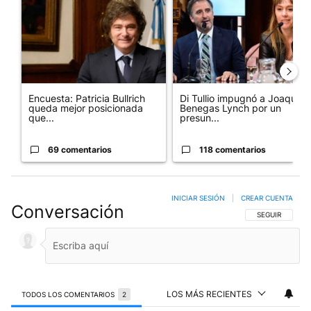
Encuesta: Patricia Bullrich
Di Tullio impugnó a Joaquín
queda mejor posicionada
Benegas Lynch por un
que...
presun...
69 comentarios
118 comentarios
INICIAR SESIÓN
|
CREAR CUENTA
Conversación
SIGA ESTA CO
SEGUIR
LOS MÁS RECIENTES
TODOS LOS COMENTARIOS
2