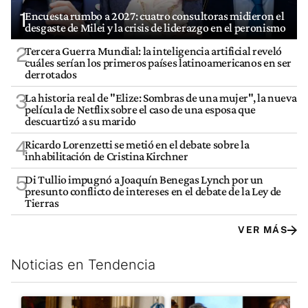
1
Encuesta rumbo a 2027: cuatro consultoras midieron el
desgaste de Milei y la crisis de liderazgo en el peronismo
2
Tercera Guerra Mundial: la inteligencia artificial reveló
cuáles serían los primeros países latinoamericanos en ser
derrotados
3
La historia real de "Elize: Sombras de una mujer", la nueva
película de Netflix sobre el caso de una esposa que
descuartizó a su marido
4
Ricardo Lorenzetti se metió en el debate sobre la
inhabilitación de Cristina Kirchner
5
Di Tullio impugnó a Joaquín Benegas Lynch por un
presunto conflicto de intereses en el debate de la Ley de
Tierras
VER MÁS
Noticias en Tendencia
Este listado muestra los artículos con más comentarios en los últim
Un artículo de tendencia con el título "Encuesta: Patricia Bull
Un artículo de tendencia con e