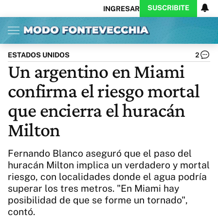
SUSCRIBITE
INGRESAR
Inicio
Ahora
Opinión
Actualidad
Política
Economía
Columnistas
Política
Pymes
Salud
ESTADOS UNIDOS
2
Ciencia
Protagonistas
Tecnología
Un argentino en Miami
Cultura
Arte
Educación
confirma el riesgo mortal
Internacional
Clima
Deportes
CARAS
Exitoina
Turismo
que encierra el huracán
Videos
Córdoba
Reperfilar
Milton
Business
Noticias
Caras
Exitoina
Gaming
Vivo
Fernando Blanco aseguró que el paso del
Diario del Juicio
huracán Milton implica un verdadero y mortal
riesgo, con localidades donde el agua podría
superar los tres metros. "En Miami hay
posibilidad de que se forme un tornado",
contó.