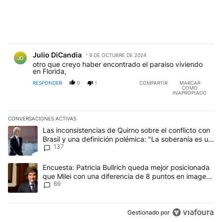
Comentario de Julio DiCandia.
Julio DiCandia
9 DE OCTUBRE DE 2024
JD
otro que creyo haber encontrado el paraiso viviendo
en Florida,
RESPONDER
0
1
COMPARTIR
MARCAR
COMO
INAPROPIADO
CONVERSACIONES ACTIVAS
Este listado muestra los artículos con más comentarios en los últim
Un artículo de tendencia con el título "Las inconsistencias de Qui
Las inconsistencias de Quirno sobre el conflicto con
Brasil y una definición polémica: "La soberanía es un
137
concepto antiguo"
Un artículo de tendencia con el título "Encuesta: Patricia Bullri
Encuesta: Patricia Bullrich queda mejor posicionada
que Milei con una diferencia de 8 puntos en imagen
69
negativa
Gestionado por