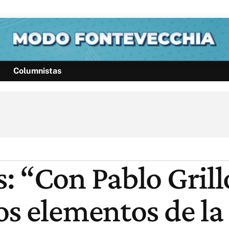
Columnistas
Política
Pymes
Salud
Internacional
Clima
Deportes
Business
Noticias
Caras
 “Con Pablo Grillo
s elementos de la 