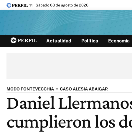
sábado 08 de agosto de 2026
Últimas noticias
Actualidad
Política
Economía
Inicio
Ahora
Opinión
Cultura
Arte
Educación
Videos
Córdoba
Reperfilar
Diario del Juicio
MODO FONTEVECCHIA
CASO ALESIA ABAIGAR
Daniel Llermanos:
cumplieron los do