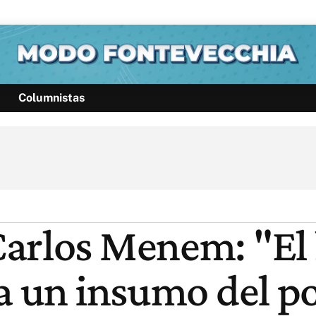
Columnistas
Política
Pymes
Salud
Internacional
Clima
Deportes
Business
Noticias
Caras
Carlos Menem: "El
za un insumo del p