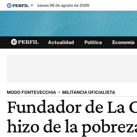
jueves 06 de agosto de 2026
Últimas noticias
Actualidad
Política
Economía
Inicio
Ahora
Opinión
Cultura
Arte
Educación
Videos
Córdoba
Reperfilar
Diario del Juicio
MODO FONTEVECCHIA
MILITANCIA OFICIALISTA
Fundador de La 
hizo de la pobre