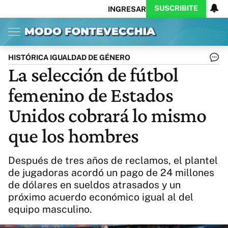
SUSCRIBITE
INGRESAR
Inicio
Ahora
Opinión
Actualidad
Política
Economía
Columnistas
Política
Pymes
Salud
HISTÓRICA IGUALDAD DE GÉNERO
Ciencia
Protagonistas
Tecnología
La selección de fútbol
Cultura
Arte
Educación
femenino de Estados
Internacional
Clima
Deportes
CARAS
Exitoina
Turismo
Unidos cobrará lo mismo
Videos
Córdoba
Reperfilar
que los hombres
Business
Noticias
Caras
Exitoina
Gaming
Vivo
Después de tres años de reclamos, el plantel
Diario del Juicio
de jugadoras acordó un pago de 24 millones
de dólares en sueldos atrasados y un
próximo acuerdo económico igual al del
equipo masculino.