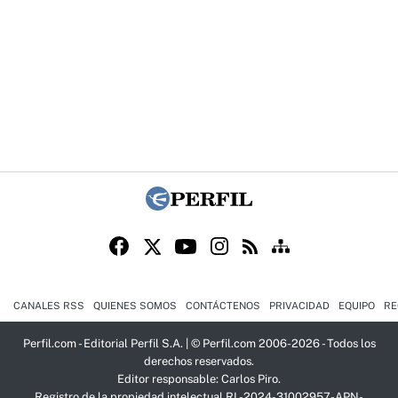
CANALES RSS
QUIENES SOMOS
CONTÁCTENOS
PRIVACIDAD
EQUIPO
RE
Perfil.com - Editorial Perfil S.A.
| © Perfil.com 2006-2026 - Todos los
derechos reservados.
Editor responsable: Carlos Piro.
Registro de la propiedad intelectual RL-2024-31002957-APN-