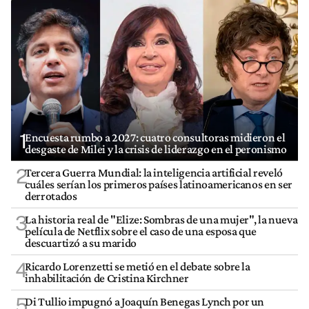
1
Encuesta rumbo a 2027: cuatro consultoras midieron el
desgaste de Milei y la crisis de liderazgo en el peronismo
2
Tercera Guerra Mundial: la inteligencia artificial reveló
cuáles serían los primeros países latinoamericanos en ser
derrotados
3
La historia real de "Elize: Sombras de una mujer", la nueva
película de Netflix sobre el caso de una esposa que
descuartizó a su marido
4
Ricardo Lorenzetti se metió en el debate sobre la
inhabilitación de Cristina Kirchner
5
Di Tullio impugnó a Joaquín Benegas Lynch por un