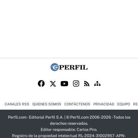
CANALES RSS
QUIENES SOMOS
CONTÁCTENOS
PRIVACIDAD
EQUIPO
RE
Perfil.com - Editorial Perfil S.A.
| © Perfil.com 2006-2026 - Todos los
derechos reservados.
Editor responsable: Carlos Piro.
Registro de la propiedad intelectual RL-2024-31002957-APN-