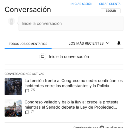
INICIAR SESIÓN
|
CREAR CUENTA
Conversación
SIGA ESTA CO
SEGUIR
LOS MÁS RECIENTES
TODOS LOS COMENTARIOS
Todos los comentarios
Inicie la conversación
CONVERSACIONES ACTIVAS
Este listado muestra los artículos con más comentarios en los últim
Un artículo de tendencia con el título "La tensión frente al Congre
La tensión frente al Congreso no cede: continúan los
incidentes entre los manifestantes y la Policía
75
Un artículo de tendencia con el título "Congreso vallado y bajo la
Congreso vallado y bajo la lluvia: crece la protesta
mientras el Senado debate la Ley de Propiedad
74
Privada
Gestionado por