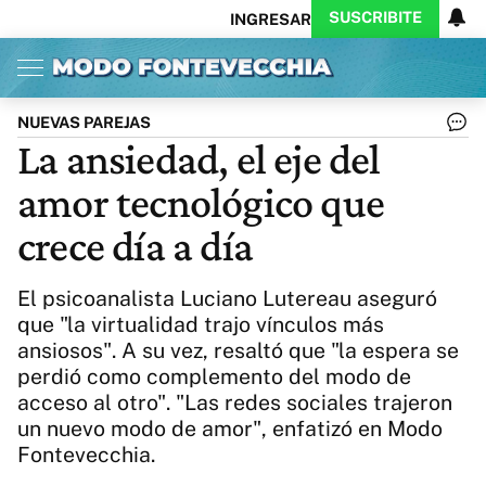
SUSCRIBITE
INGRESAR
Inicio
Ahora
Opinión
Actualidad
Política
Economía
Columnistas
Política
Pymes
Salud
NUEVAS PAREJAS
Ciencia
Protagonistas
Tecnología
La ansiedad, el eje del
Cultura
Arte
Educación
amor tecnológico que
Internacional
Clima
Deportes
CARAS
Exitoina
Turismo
crece día a día
Videos
Córdoba
Reperfilar
Business
Noticias
Caras
El psicoanalista Luciano Lutereau aseguró
Exitoina
Gaming
Vivo
que "la virtualidad trajo vínculos más
ansiosos". A su vez, resaltó que "la espera se
Diario del Juicio
perdió como complemento del modo de
acceso al otro". "Las redes sociales trajeron
un nuevo modo de amor", enfatizó en Modo
Fontevecchia.