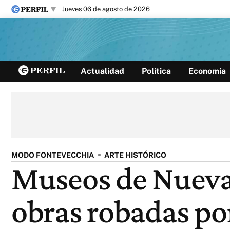
jueves 06 de agosto de 2026
Últimas noticias
Actualidad
Política
Economía
Inicio
Ahora
Opinión
Cultura
Arte
Educación
Videos
Córdoba
Reperfilar
Diario del Juicio
MODO FONTEVECCHIA
ARTE HISTÓRICO
Museos de Nueva 
obras robadas por