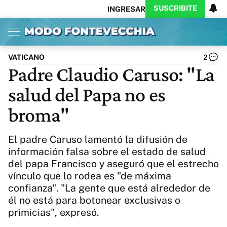
SUSCRIBITE
INGRESAR
Inicio
Ahora
Opinión
Actualidad
Política
Economía
Columnistas
Política
Pymes
Salud
VATICANO
2
Ciencia
Protagonistas
Tecnología
Padre Claudio Caruso: "La
Cultura
Arte
Educación
salud del Papa no es
Internacional
Clima
Deportes
CARAS
Exitoina
Turismo
broma"
Videos
Córdoba
Reperfilar
Business
Noticias
Caras
El padre Caruso lamentó la difusión de
Exitoina
Gaming
Vivo
información falsa sobre el estado de salud
del papa Francisco y aseguró que el estrecho
Diario del Juicio
vínculo que lo rodea es "de máxima
confianza". "La gente que está alrededor de
él no está para botonear exclusivas o
primicias", expresó.