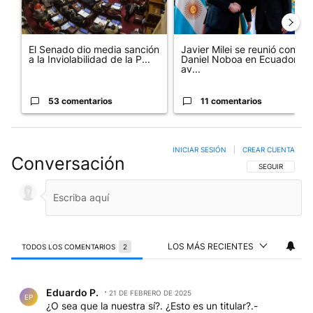
El Senado dio media sanción
Javier Milei se reunió con
a la Inviolabilidad de la P...
Daniel Noboa en Ecuador y
av...
53 comentarios
11 comentarios
INICIAR SESIÓN
|
CREAR CUENTA
Conversación
SIGA ESTA CO
SEGUIR
LOS MÁS RECIENTES
TODOS LOS COMENTARIOS
2
Todos los comentarios
Comentario de Eduardo P..
Eduardo P.
21 DE FEBRERO DE 2025
EP
¿O sea que la nuestra sí?. ¿Esto es un titular?.-