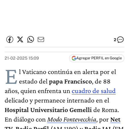
2
21-02-2025 15:09
Agregar PERFIL en Google
E
l Vaticano continúa en alerta por el
estado del
papa Francisco
, de 88
años, quien enfrenta un
cuadro de salud
delicado y permanece internado en el
Hospital Universitario Gemelli
de Roma.
En diálogo con
Modo Fontevecchia
, por
Net
TV
,
Radio Perfil
(AM 1190) y
Radio JAI
(FM