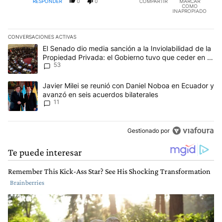
RESPONDER
0
0
COMPARTIR
MARCAR
COMO
INAPROPIADO
CONVERSACIONES ACTIVAS
Este listado muestra los artículos con más comentarios en los últim
Un artículo de tendencia con el título "El Senado dio media sanci
El Senado dio media sanción a la Inviolabilidad de la
Propiedad Privada: el Gobierno tuvo que ceder en la
53
Ley del Manejo del Fuego
Un artículo de tendencia con el título "Javier Milei se reunió con
Javier Milei se reunió con Daniel Noboa en Ecuador y
avanzó en seis acuerdos bilaterales
11
Gestionado por