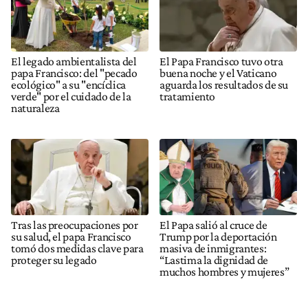
El legado ambientalista del
El Papa Francisco tuvo otra
papa Francisco: del "pecado
buena noche y el Vaticano
ecológico" a su "encíclica
aguarda los resultados de su
verde" por el cuidado de la
tratamiento
naturaleza
Tras las preocupaciones por
El Papa salió al cruce de
su salud, el papa Francisco
Trump por la deportación
tomó dos medidas clave para
masiva de inmigrantes:
proteger su legado
“Lastima la dignidad de
muchos hombres y mujeres”