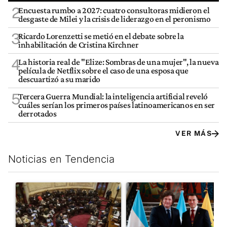
2
Encuesta rumbo a 2027: cuatro consultoras midieron el
desgaste de Milei y la crisis de liderazgo en el peronismo
3
Ricardo Lorenzetti se metió en el debate sobre la
inhabilitación de Cristina Kirchner
4
La historia real de "Elize: Sombras de una mujer", la nueva
película de Netflix sobre el caso de una esposa que
descuartizó a su marido
5
Tercera Guerra Mundial: la inteligencia artificial reveló
cuáles serían los primeros países latinoamericanos en ser
derrotados
VER MÁS
Noticias en Tendencia
Este listado muestra los artículos con más comentarios en los últim
Un artículo de tendencia con el título "El Senado dio media san
Un artículo de tendencia con e