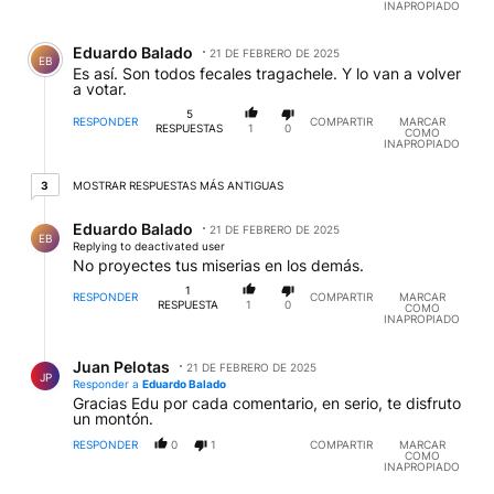
INAPROPIADO
Comentario de Eduardo Balado.
Eduardo Balado
21 DE FEBRERO DE 2025
EB
Es así. Son todos fecales tragachele. Y lo van a volver
a votar.
5
RESPONDER
COMPARTIR
MARCAR
RESPUESTAS
1
0
COMO
INAPROPIADO
3 respuestas más antiguas
3
MOSTRAR RESPUESTAS MÁS ANTIGUAS
Respuesta de Eduardo Balado.
Eduardo Balado
21 DE FEBRERO DE 2025
EB
Replying to deactivated user
No proyectes tus miserias en los demás.
1
RESPONDER
COMPARTIR
MARCAR
RESPUESTA
1
0
COMO
INAPROPIADO
Respuesta de Juan Pelotas.
Juan Pelotas
21 DE FEBRERO DE 2025
JP
Responder a
Eduardo Balado
Gracias Edu por cada comentario, en serio, te disfruto
un montón.
RESPONDER
0
1
COMPARTIR
MARCAR
COMO
INAPROPIADO