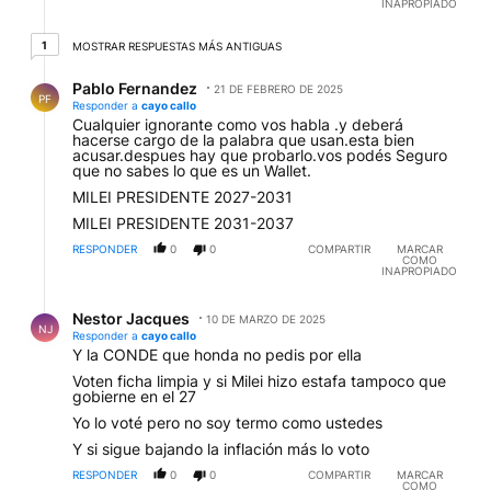
INAPROPIADO
1 respuesta más antiguas
1
MOSTRAR RESPUESTAS MÁS ANTIGUAS
Respuesta de Pablo Fernandez.
Pablo Fernandez
21 DE FEBRERO DE 2025
PF
Responder a
cayo callo
Cualquier ignorante como vos habla .y deberá
hacerse cargo de la palabra que usan.esta bien
acusar.despues hay que probarlo.vos podés Seguro
que no sabes lo que es un Wallet.
MILEI PRESIDENTE 2027-2031
MILEI PRESIDENTE 2031-2037
RESPONDER
0
0
COMPARTIR
MARCAR
COMO
INAPROPIADO
Respuesta de Nestor Jacques.
Nestor Jacques
10 DE MARZO DE 2025
NJ
Responder a
cayo callo
Y la CONDE que honda no pedis por ella
Voten ficha limpia y si Milei hizo estafa tampoco que
gobierne en el 27
Yo lo voté pero no soy termo como ustedes
Y si sigue bajando la inflación más lo voto
RESPONDER
0
0
COMPARTIR
MARCAR
COMO