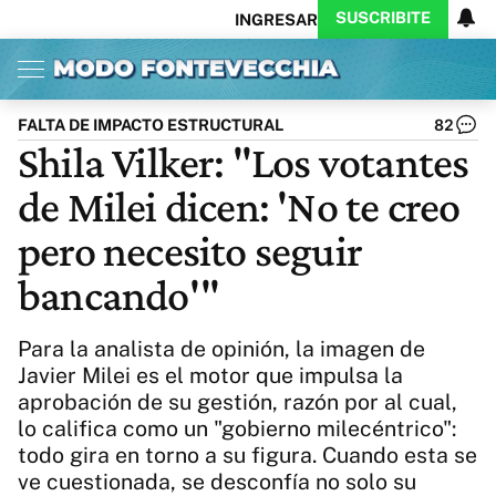
SUSCRIBITE
INGRESAR
Inicio
Ahora
Opinión
Actualidad
Política
Economía
Columnistas
Política
Pymes
Salud
FALTA DE IMPACTO ESTRUCTURAL
82
Ciencia
Protagonistas
Tecnología
Shila Vilker: "Los votantes
Cultura
Arte
Educación
de Milei dicen: 'No te creo
Internacional
Clima
Deportes
CARAS
Exitoina
Turismo
pero necesito seguir
Videos
Córdoba
Reperfilar
bancando'"
Business
Noticias
Caras
Exitoina
Gaming
Vivo
Para la analista de opinión, la imagen de
Diario del Juicio
Javier Milei es el motor que impulsa la
aprobación de su gestión, razón por al cual,
lo califica como un "gobierno milecéntrico":
todo gira en torno a su figura. Cuando esta se
ve cuestionada, se desconfía no solo su