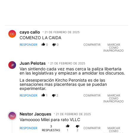
Comentario de cayo callo.
cayo callo
21 DE FEBRERO DE 2025
CC
COMENZO LA CAIDA
RESPONDER
0
0
COMPARTIR
MARCAR
COMO
INAPROPIADO
Comentario de Juan Pelotas.
Juan Pelotas
21 DE FEBRERO DE 2025
JP
Van sintiendo cada vez mas cerca la paliza libertaria
en las legislativas y empiezan a amoldar los discursos.
La desesperación Kircho Peronista es de las
sensaciones mas placenteras que se puedan
experimentar.
RESPONDER
1
2
COMPARTIR
MARCAR
COMO
INAPROPIADO
Comentario de Nestor Jacques.
Nestor Jacques
21 DE FEBRERO DE 2025
NJ
Vamooooo Milei para rato VLLC
3
RESPONDER
COMPARTIR
MARCAR
RESPUESTAS
1
2
COMO