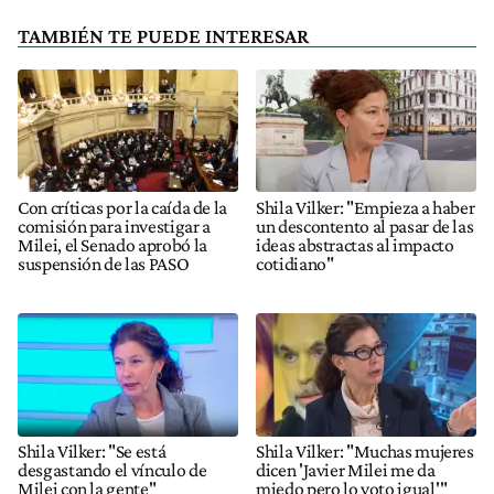
TAMBIÉN TE PUEDE INTERESAR
Con críticas por la caída de la
Shila Vilker: "Empieza a haber
comisión para investigar a
un descontento al pasar de las
Milei, el Senado aprobó la
ideas abstractas al impacto
suspensión de las PASO
cotidiano"
Shila Vilker: "Se está
Shila Vilker: "Muchas mujeres
desgastando el vínculo de
dicen 'Javier Milei me da
Milei con la gente"
miedo pero lo voto igual'"