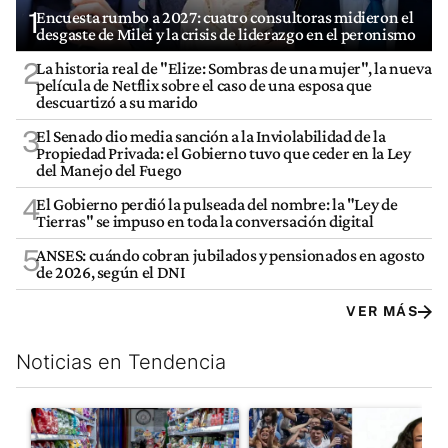
1
Encuesta rumbo a 2027: cuatro consultoras midieron el
desgaste de Milei y la crisis de liderazgo en el peronismo
2
La historia real de "Elize: Sombras de una mujer", la nueva
película de Netflix sobre el caso de una esposa que
descuartizó a su marido
3
El Senado dio media sanción a la Inviolabilidad de la
Propiedad Privada: el Gobierno tuvo que ceder en la Ley
del Manejo del Fuego
4
El Gobierno perdió la pulseada del nombre: la "Ley de
Tierras" se impuso en toda la conversación digital
5
ANSES: cuándo cobran jubilados y pensionados en agosto
de 2026, según el DNI
VER MÁS
Noticias en Tendencia
Este listado muestra los artículos con más comentarios en los últim
Un artículo de tendencia con el título "La inflación en CABA m
Un artículo de tendencia con e