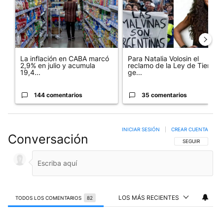
La inflación en CABA marcó
Para Natalia Volosin el
2,9% en julio y acumula
reclamo de la Ley de Tierras
19,4...
ge...
144 comentarios
35 comentarios
INICIAR SESIÓN
|
CREAR CUENTA
Conversación
SIGA ESTA CO
SEGUIR
LOS MÁS RECIENTES
TODOS LOS COMENTARIOS
82
Todos los comentarios