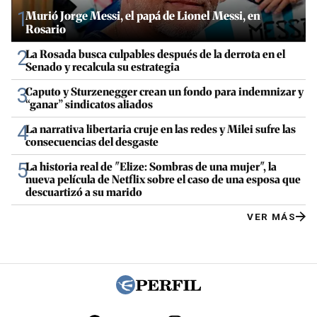
1
Murió Jorge Messi, el papá de Lionel Messi, en
Rosario
2
La Rosada busca culpables después de la derrota en el
Senado y recalcula su estrategia
3
Caputo y Sturzenegger crean un fondo para indemnizar y
“ganar” sindicatos aliados
4
La narrativa libertaria cruje en las redes y Milei sufre las
consecuencias del desgaste
5
La historia real de "Elize: Sombras de una mujer", la
nueva película de Netflix sobre el caso de una esposa que
descuartizó a su marido
VER MÁS