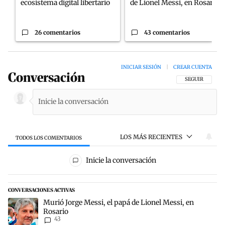
ecosistema digital libertario
de Lionel Messi, en Rosario
26 comentarios
43 comentarios
INICIAR SESIÓN
|
CREAR CUENTA
Conversación
SIGA ESTA CON
SEGUIR
LOS MÁS RECIENTES
TODOS LOS COMENTARIOS
Todos los comentarios
Inicie la conversación
CONVERSACIONES ACTIVAS
Este listado muestra los artículos con más comentarios en los últim
Un artículo de tendencia con el título "Murió Jorge Messi, el papá 
Murió Jorge Messi, el papá de Lionel Messi, en
Rosario
43