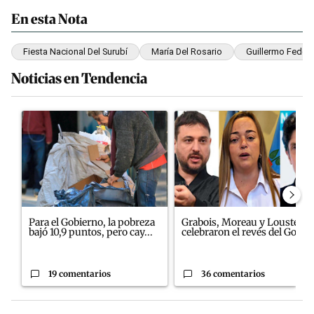
En esta Nota
Fiesta Nacional Del Surubí
María Del Rosario
Guillermo Federi
Noticias en Tendencia
Este listado muestra los artículos con más comentarios en los últim
Un artículo de tendencia con el título "Para el Gobierno, la pobr
Un artículo de tendencia con el
Para el Gobierno, la pobreza
Grabois, Moreau y Lousteau
bajó 10,9 puntos, pero cay...
celebraron el revés del Gobi...
19 comentarios
36 comentarios