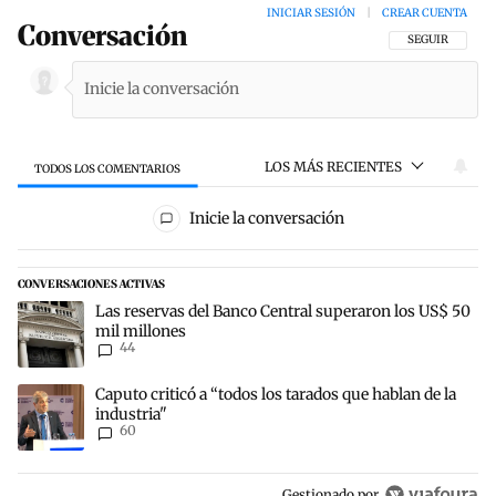
INICIAR SESIÓN
|
CREAR CUENTA
Conversación
SIGA ESTA CON
SEGUIR
LOS MÁS RECIENTES
TODOS LOS COMENTARIOS
Todos los comentarios
Inicie la conversación
CONVERSACIONES ACTIVAS
Este listado muestra los artículos con más comentarios en los últim
Un artículo de tendencia con el título "Las reservas del Banco Cen
Las reservas del Banco Central superaron los US$ 50
mil millones
44
Un artículo de tendencia con el título "Caputo criticó a “todos los 
Caputo criticó a “todos los tarados que hablan de la
industria"
60
Gestionado por