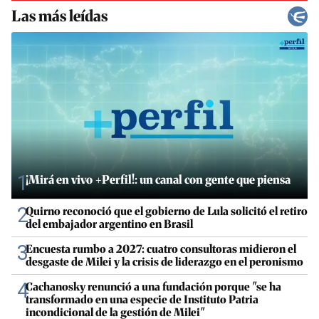
Las más leídas
1
¡Mirá en vivo +Perfil!: un canal con gente que piensa
2
Quirno reconoció que el gobierno de Lula solicitó el retiro
del embajador argentino en Brasil
3
Encuesta rumbo a 2027: cuatro consultoras midieron el
desgaste de Milei y la crisis de liderazgo en el peronismo
4
Cachanosky renunció a una fundación porque "se ha
transformado en una especie de Instituto Patria
incondicional de la gestión de Milei"