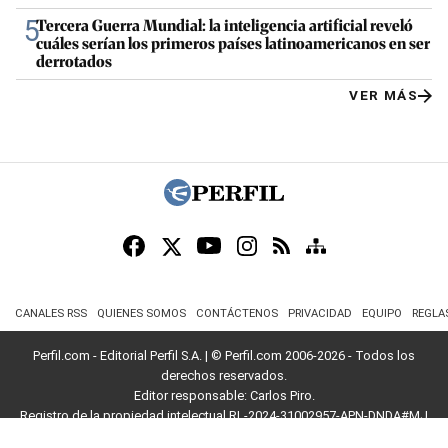
5
Tercera Guerra Mundial: la inteligencia artificial reveló
cuáles serían los primeros países latinoamericanos en ser
derrotados
VER MÁS
CANALES RSS
QUIENES SOMOS
CONTÁCTENOS
PRIVACIDAD
EQUIPO
REGLA
Perfil.com - Editorial Perfil S.A.
| © Perfil.com 2006-2026 - Todos los
derechos reservados.
Editor responsable: Carlos Piro.
Registro de la propiedad intelectual RL-2024-31002957-APN-DNDA#MJ
Dirección:
California 2715
,
C1289ABI
,
CABA, Argentina
| Teléfono:
+54 9 11
3453 4567
| E-mail:
atencion@perfil.com