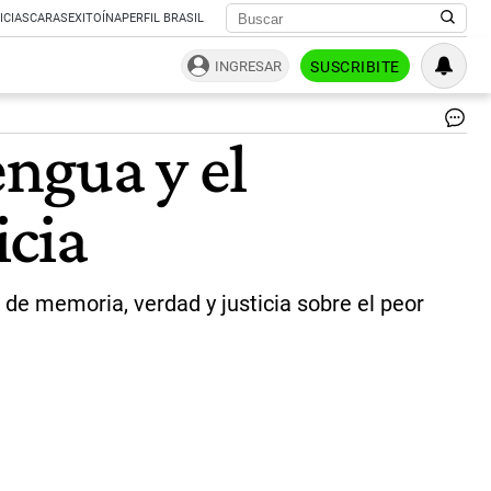
ICIAS
CARAS
EXITOÍNA
PERFIL BRASIL
INGRESAR
SUSCRIBITE
|
engua y el
AF
icia
de memoria, verdad y justicia sobre el peor