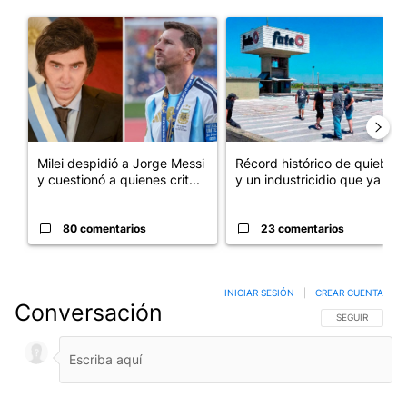
Este listado muestra los artículos con más comentarios en los últim
Un artículo de tendencia con el título "Milei despidió a Jorge 
Un artículo de tendencia con 
Milei despidió a Jorge Messi
Récord histórico de quiebras
y cuestionó a quienes crit...
y un industricidio que ya ...
80 comentarios
23 comentarios
INICIAR SESIÓN
|
CREAR CUENTA
Conversación
SIGA ESTA CO
SEGUIR