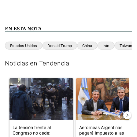
EN ESTA NOTA
Estados Unidos
Donald Trump
China
Irán
Taiwán
Noticias en Tendencia
Este listado muestra los artículos con más comentarios en los últim
Un artículo de tendencia con el título "La tensión frente al Con
Un artículo de tendencia con e
La tensión frente al
Aerolíneas Argentinas
Congreso no cede:
pagará Impuesto a las