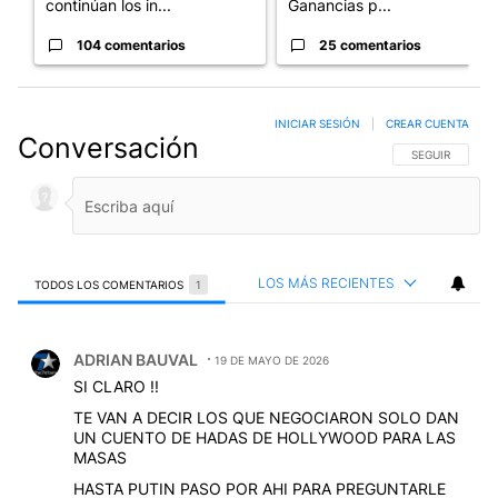
continúan los in...
Ganancias p...
104 comentarios
25 comentarios
INICIAR SESIÓN
|
CREAR CUENTA
Conversación
SIGA ESTA CO
SEGUIR
LOS MÁS RECIENTES
TODOS LOS COMENTARIOS
1
Todos los comentarios
Comentario de ADRIAN BAUVAL.
ADRIAN BAUVAL
19 DE MAYO DE 2026
SI CLARO !!
TE VAN A DECIR LOS QUE NEGOCIARON SOLO DAN
UN CUENTO DE HADAS DE HOLLYWOOD PARA LAS
MASAS
HASTA PUTIN PASO POR AHI PARA PREGUNTARLE