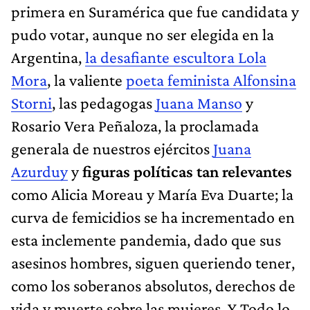
primera en Suramérica que fue candidata y
pudo votar, aunque no ser elegida en la
Argentina,
la desafiante escultora Lola
Mora
, la valiente
poeta feminista Alfonsina
Storni
, las pedagogas
Juana Manso
y
Rosario Vera Peñaloza, la proclamada
generala de nuestros ejércitos
Juana
Azurduy
y
figuras políticas tan relevantes
como Alicia Moreau y María Eva Duarte; la
curva de femicidios se ha incrementado en
esta inclemente pandemia, dado que sus
asesinos hombres, siguen queriendo tener,
como los soberanos absolutos, derechos de
vida y muerte sobre las mujeres. Y Todo lo