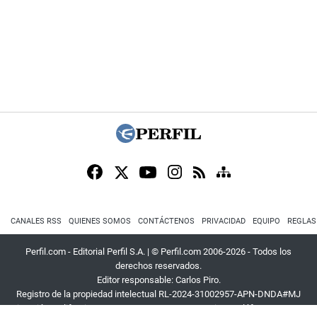
CANALES RSS
QUIENES SOMOS
CONTÁCTENOS
PRIVACIDAD
EQUIPO
REGLAS
Perfil.com - Editorial Perfil S.A.
| © Perfil.com 2006-2026 - Todos los
derechos reservados.
Editor responsable: Carlos Piro.
Registro de la propiedad intelectual RL-2024-31002957-APN-DNDA#MJ
Dirección:
California 2715
,
C1289ABI
,
CABA, Argentina
| Teléfono:
+54 9 11