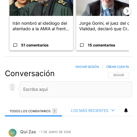
Irán nombró al ideólogo del
Jorge Gorini, el juez del caso
atentado a la AMIA al frent...
Vialidad, declaró que Cr...
51 comentarios
15 comentarios
INICIAR SESIÓN
|
CREAR CUENTA
Conversación
SIGA ESTA CO
SEGUIR
LOS MÁS RECIENTES
TODOS LOS COMENTARIOS
1
Todos los comentarios
Comentario de Qui Zas.
Qui Zas
7 DE JUNIO DE 2026
QZ