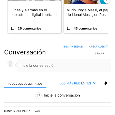
Luces y alarmas en el
Murió Jorge Messi, el papá
ecosistema digital libertario
de Lionel Messi, en Rosario
26 comentarios
43 comentarios
INICIAR SESIÓN
|
CREAR CUENTA
Conversación
SIGA ESTA CO
SEGUIR
LOS MÁS RECIENTES
TODOS LOS COMENTARIOS
Todos los comentarios
Inicie la conversación
CONVERSACIONES ACTIVAS
Este listado muestra los artículos con más comentarios en los últim