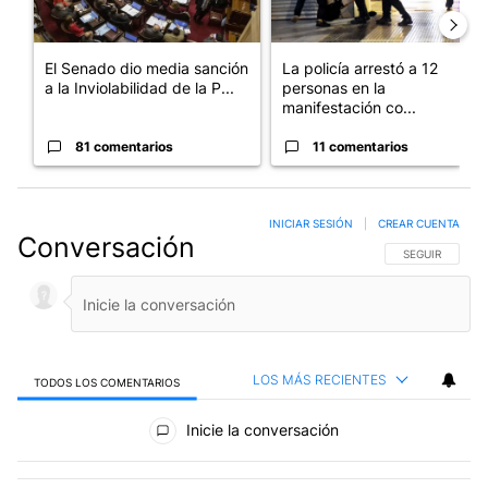
El Senado dio media sanción
La policía arrestó a 12
a la Inviolabilidad de la P...
personas en la
manifestación co...
81 comentarios
11 comentarios
INICIAR SESIÓN
|
CREAR CUENTA
Conversación
SIGA ESTA CO
SEGUIR
LOS MÁS RECIENTES
TODOS LOS COMENTARIOS
Todos los comentarios
Inicie la conversación