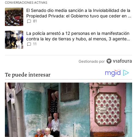
CONVERSACIONES ACTIVAS
Este listado muestra los artículos con más comentarios en los últim
Un artículo de tendencia con el título "El Senado dio media sanció
El Senado dio media sanción a la Inviolabilidad de la
Propiedad Privada: el Gobierno tuvo que ceder en la
Ley del Manejo del Fuego
81
Un artículo de tendencia con el título "La policía arrestó a 12 per
La policía arrestó a 12 personas en la manifestación
contra la ley de tierras y hubo, al menos, 3 agentes
heridos
11
Gestionado por