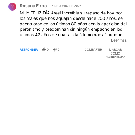
Comentario de Rosana Firpo.
Rosana Firpo
7 DE JUNIO DE 2026
RF
MUY FELIZ DÍA Ares! Increíble su repaso de hoy por
los males que nos aquejan desde hace 200 años, se
acentuaron en los últimos 80 años con la aparición del
peronismo y predominan sin ningún empacho en los
últimos 42 años de una fallida "democracia" aunque
nada como los últimos 22 años donde se enquistaron
Leer mas
en la forma de vida porque hoy por hoy hay una
RESPONDER
0
0
COMPARTIR
MARCAR
JACTANCIA de lo bruto y lo pobre y lo analfabeto y lo
COMO
miserable.
INAPROPIADO