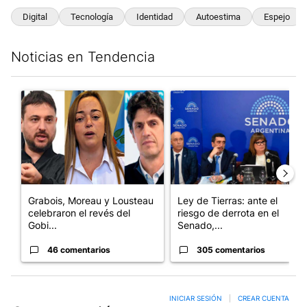
Digital
Tecnología
Identidad
Autoestima
Espejo
Noticias en Tendencia
Este listado muestra los artículos con más comentarios en los últim
Un artículo de tendencia con el título "Grabois, Moreau y Loust
Un artículo de tendencia con e
Grabois, Moreau y Lousteau
Ley de Tierras: ante el
celebraron el revés del
riesgo de derrota en el
Gobi...
Senado,...
46 comentarios
305 comentarios
INICIAR SESIÓN
|
CREAR CUENTA