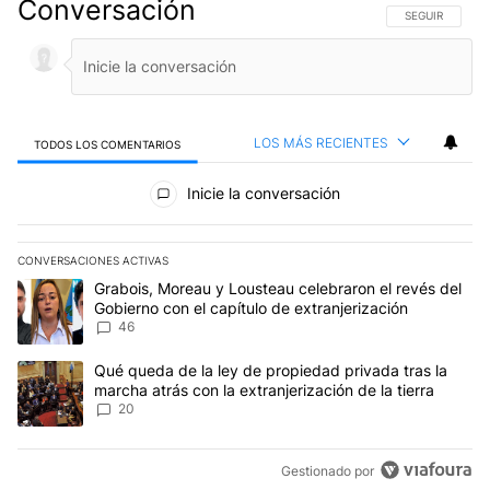
Conversación
SIGA ESTA CO
SEGUIR
LOS MÁS RECIENTES
TODOS LOS COMENTARIOS
Todos los comentarios
Inicie la conversación
CONVERSACIONES ACTIVAS
Este listado muestra los artículos con más comentarios en los últim
Un artículo de tendencia con el título "Grabois, Moreau y Lousteau
Grabois, Moreau y Lousteau celebraron el revés del
Gobierno con el capítulo de extranjerización
46
Un artículo de tendencia con el título "Qué queda de la ley de pro
Qué queda de la ley de propiedad privada tras la
marcha atrás con la extranjerización de la tierra
20
Gestionado por