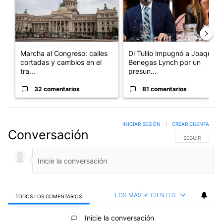
Marcha al Congreso: calles
Di Tullio impugnó a Joaquín
cortadas y cambios en el
Benegas Lynch por un
tra...
presun...
32 comentarios
81 comentarios
INICIAR SESIÓN
|
CREAR CUENTA
Conversación
SIGA ESTA CO
SEGUIR
LOS MÁS RECIENTES
TODOS LOS COMENTARIOS
Todos los comentarios
Inicie la conversación