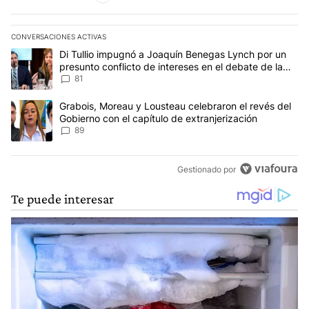
CONVERSACIONES ACTIVAS
Este listado muestra los artículos con más comentarios en los últim
Un artículo de tendencia con el título "Di Tullio impugnó a Joaqu
Di Tullio impugnó a Joaquín Benegas Lynch por un
presunto conflicto de intereses en el debate de la
Ley de Tierras
81
Un artículo de tendencia con el título "Grabois, Moreau y Lousteau
Grabois, Moreau y Lousteau celebraron el revés del
Gobierno con el capítulo de extranjerización
89
Gestionado por