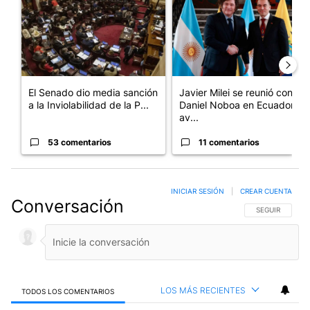
El Senado dio media sanción
Javier Milei se reunió con
a la Inviolabilidad de la P...
Daniel Noboa en Ecuador y
av...
53 comentarios
11 comentarios
INICIAR SESIÓN
|
CREAR CUENTA
Conversación
SIGA ESTA CO
SEGUIR
LOS MÁS RECIENTES
TODOS LOS COMENTARIOS