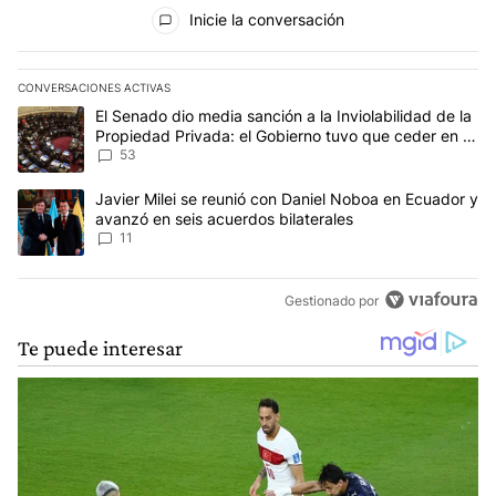
Todos los comentarios
Inicie la conversación
CONVERSACIONES ACTIVAS
Este listado muestra los artículos con más comentarios en los últim
Un artículo de tendencia con el título "El Senado dio media sanci
El Senado dio media sanción a la Inviolabilidad de la
Propiedad Privada: el Gobierno tuvo que ceder en la
Ley del Manejo del Fuego
53
Un artículo de tendencia con el título "Javier Milei se reunió con
Javier Milei se reunió con Daniel Noboa en Ecuador y
avanzó en seis acuerdos bilaterales
11
Gestionado por