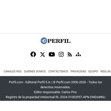
CANALES RSS
QUIENES SOMOS
CONTÁCTENOS
PRIVACIDAD
EQUIPO
REGLAS
Perfil.com - Editorial Perfil S.A.
| © Perfil.com 2006-2026 - Todos los
derechos reservados.
Editor responsable: Carlos Piro.
Registro de la propiedad intelectual RL-2024-31002957-APN-DNDA#MJ
Dirección:
California 2715
,
C1289ABI
,
CABA, Argentina
| Teléfono:
+54 9 11
3453 4567
| E-mail:
atencion@perfil.com