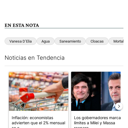
EN ESTA NOTA
Vanesa D’Elia
Agua
Saneamiento
Cloacas
Mortalida
Noticias en Tendencia
Este listado muestra los artículos con más comentarios en los últim
Un artículo de tendencia con el título "Inflación: economistas a
Un artículo de tendencia con e
Inflación: economistas
Los gobernadores marcan
advierten que el 2% mensual
límites a Milei y Massa
se c...
reapare...