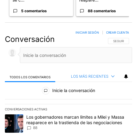
5 comentarios
88 comentarios
INICIAR SESIÓN
|
CREAR CUENTA
Conversación
SIGA ESTA CO
SEGUIR
LOS MÁS RECIENTES
TODOS LOS COMENTARIOS
Todos los comentarios
Inicie la conversación
CONVERSACIONES ACTIVAS
Este listado muestra los artículos con más comentarios en los últim
Un artículo de tendencia con el título "Los gobernadores marcan l
Los gobernadores marcan límites a Milei y Massa
reaparece en la trastienda de las negociaciones
88