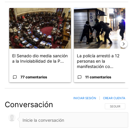
Este listado muestra los artículos con más comentarios en los últim
Un artículo de tendencia con el título "El Senado dio media san
Un artículo de tendencia con e
El Senado dio media sanción
La policía arrestó a 12
a la Inviolabilidad de la P...
personas en la
manifestación co...
77 comentarios
11 comentarios
INICIAR SESIÓN
|
CREAR CUENTA
Conversación
SIGA ESTA CO
SEGUIR