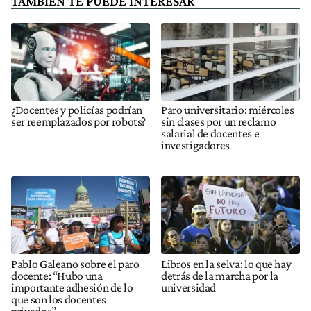
TAMBIÉN TE PUEDE INTERESAR
¿Docentes y policías podrían
Paro universitario: miércoles
ser reemplazados por robots?
sin clases por un reclamo
salarial de docentes e
investigadores
Pablo Galeano sobre el paro
Libros en la selva: lo que hay
docente: “Hubo una
detrás de la marcha por la
importante adhesión de lo
universidad
que son los docentes
privados”