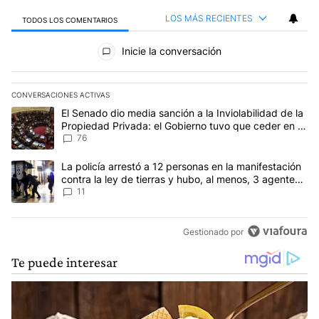
LOS MÁS RECIENTES
TODOS LOS COMENTARIOS
Todos los comentarios
Inicie la conversación
CONVERSACIONES ACTIVAS
Este listado muestra los artículos con más comentarios en los últim
Un artículo de tendencia con el título "El Senado dio media sanci
El Senado dio media sanción a la Inviolabilidad de la
Propiedad Privada: el Gobierno tuvo que ceder en la
Ley del Manejo del Fuego
76
Un artículo de tendencia con el título "La policía arrestó a 12 per
La policía arrestó a 12 personas en la manifestación
contra la ley de tierras y hubo, al menos, 3 agentes
heridos
11
Gestionado por