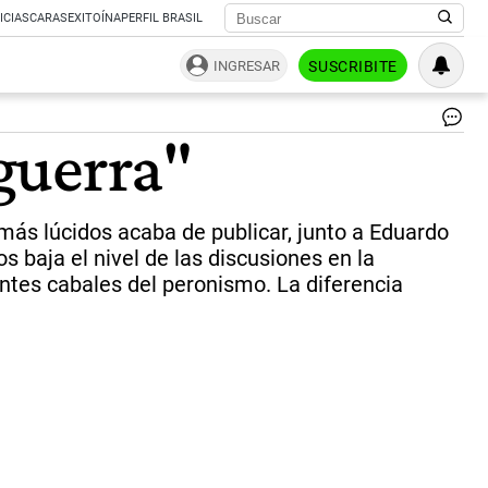
ICIAS
CARAS
EXITOÍNA
PERFIL BRASIL
INGRESAR
SUSCRIBITE
"L
 guerra"
pol
no
es
la
más lúcidos acaba de publicar, junto a Eduardo
gue
|
s baja el nivel de las discusiones en la
Ma
ntes cabales del peronismo. La diferencia
Du