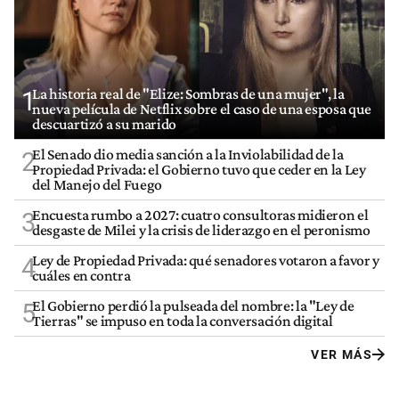
La historia real de "Elize: Sombras de una mujer", la
1
nueva película de Netflix sobre el caso de una esposa que
descuartizó a su marido
El Senado dio media sanción a la Inviolabilidad de la
2
Propiedad Privada: el Gobierno tuvo que ceder en la Ley
del Manejo del Fuego
Encuesta rumbo a 2027: cuatro consultoras midieron el
3
desgaste de Milei y la crisis de liderazgo en el peronismo
Ley de Propiedad Privada: qué senadores votaron a favor y
4
cuáles en contra
El Gobierno perdió la pulseada del nombre: la "Ley de
5
Tierras" se impuso en toda la conversación digital
VER MÁS