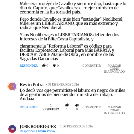
Milei era protégé de Cavallo y siempre dijo, hasta que lo
dijo de Caputo, que Cavallo era el mejor ministro de
economía en la historia del país.
Pero donde Cavallo es más bien "estándar" Neoliberal,
Milei es un LIBERTARIANO, que ea más extremo y
radical que Neoliberal.
Y los Neoliberales y LIBERTARIANOS defienden los
intereses de la Élite Casta Capitalista, y
claramente la "Reforma Laboral" es código para
facilitar Explotación Laboral para Más BARATA y
DESCARTABLE Mano de Obra , en nombre de las
Sagradas Ganancias
RESPONDER
0
0
COMPARTIR
MARCAR
COMO
INAPROPIADO
Comentario de Kevin Potra.
Kevin Potra
31 DE ENERO DE 2026
KP
Lo decís vos que permitiste el laburo en negro de miles
de argentinos de bien siendo ministra de trabajo.
Andáaa.
1
RESPONDER
COMPARTIR
MARCAR
RESPUESTA
1
0
COMO
INAPROPIADO
Respuesta de JOSE RODRIGUEZ.
JOSE RODRIGUEZ
1 DE FEBRERO DE 2026
JR
Responder a
Kevin Potra