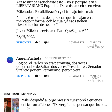
Acaso nunca escuchaste ésto - yo si porque le vi el
LIBERTARIANO Populista Derchista decirlo en vivo:
Milei sobre Flexibilización y el trabajo informal:
"... hay 6 millones de personas que trabajan en el
mercado informal con lo cual ya esos tienen
flexibilización de hecho.."
Javier Milei entrevista en Para QueSepas A24
28/03/2022
RESPONDER
0
0
COMPARTIR
MARCAR
COMO
INAPROPIADO
Comentario de Angel Pucheta.
Angel Pucheta
30 DE ENERO DE 2026
AP
Logico, el Carlos no era peronista, dos veces
gobernador de Saltan dos veces Presidente y Senador
vitalicio por em Peronismo, pero no era...
RESPONDER
2
0
COMPARTIR
MARCAR
COMO
INAPROPIADO
CONVERSACIONES ACTIVAS
Este listado muestra los artículos con más comentarios en los últim
Un artículo de tendencia con el título "Milei despidió a Jorge Mes
Milei despidió a Jorge Messi y cuestionó a quienes
criticaron a Lionel: “Da vergüenza pensar que hubo
57
anti-Messi”