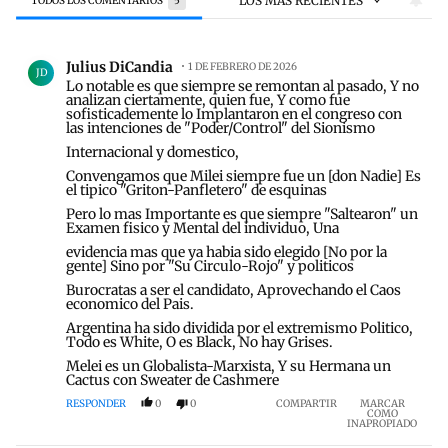
LOS MÁS RECIENTES
TODOS LOS COMENTARIOS
5
Todos los comentarios
Comentario de Julius DiCandia.
Julius DiCandia
1 DE FEBRERO DE 2026
JD
Lo notable es que siempre se remontan al pasado, Y no
analizan ciertamente, quien fue, Y como fue
sofisticademente lo Implantaron en el congreso con
las intenciones de "Poder/Control" del Sionismo
Internacional y domestico,
Convengamos que Milei siempre fue un [don Nadie] Es
el tipico "Griton-Panfletero" de esquinas
Pero lo mas Importante es que siempre "Saltearon" un
Examen fisico y Mental del individuo, Una
evidencia mas que ya habia sido elegido [No por la
gente] Sino por "Su Circulo-Rojo" y politicos
Burocratas a ser el candidato, Aprovechando el Caos
economico del Pais.
Argentina ha sido dividida por el extremismo Politico,
Todo es White, O es Black, No hay Grises.
Melei es un Globalista-Marxista, Y su Hermana un
Cactus con Sweater de Cashmere
RESPONDER
0
0
COMPARTIR
MARCAR
COMO
INAPROPIADO