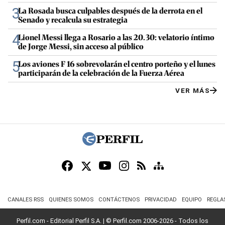
3
La Rosada busca culpables después de la derrota en el
Senado y recalcula su estrategia
4
Lionel Messi llega a Rosario a las 20.30: velatorio íntimo
de Jorge Messi, sin acceso al público
5
Los aviones F 16 sobrevolarán el centro porteño y el lunes
participarán de la celebración de la Fuerza Aérea
VER MÁS
CANALES RSS
QUIENES SOMOS
CONTÁCTENOS
PRIVACIDAD
EQUIPO
REGLA
Perfil.com - Editorial Perfil S.A.
| © Perfil.com 2006-2026 - Todos los