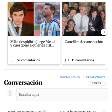
Un artículo de tendencia con el título "Milei despidió a Jorge M
Un artículo de tendencia con el
Milei despidió a Jorge Messi
Canciller de cancelación
y cuestionó a quienes crit...
57 comentarios
11 comentarios
INICIAR SESIÓN
|
CREAR CUENTA
Conversación
SIGA ESTA CON
SEGUIR